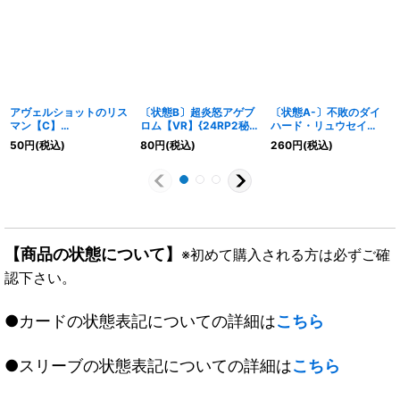
アヴェルショットのリス
〔状態B〕超炎怒アゲブ
〔状態A-〕不敗のダイ
マン【C】
ロム【VR】{24RP2秘
ハード・リュウセイ
{22RP170/74}《自然》
11/秘21}《多》
【SR】{26SD1L3F/12}
50
円
(税込)
80
円
(税込)
260
円
(税込)
《火》
【商品の状態について】
※初めて購入される方は必ずご確
認下さい。
●カードの状態表記についての詳細は
こちら
●スリーブの状態表記についての詳細は
こちら