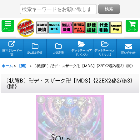
検索
メニュー
カート
値下げカード一
デッキテーマ(ア
デッキテーマ(オ
SALE＆特価
人気定番
問い合わせ
覧
ドバンス)
リジナル)
ホーム
>
【闇】
>
〔状態B〕卍デ・スザーク卍【MDS】{22EX2秘2/秘3}《闇》
〔状態B〕卍デ・スザーク卍【MDS】{22EX2秘2/秘3}
《闇》