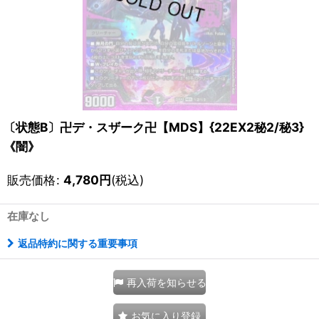
〔状態B〕卍デ・スザーク卍【MDS】{22EX2秘2/秘3}
《闇》
販売価格
:
4,780
円
(税込)
在庫なし
返品特約に関する重要事項
再入荷を知らせる
お気に入り登録