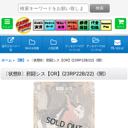
検索
メニュー
カート
値下げカード一
デッキテーマ(ア
デッキテーマ(オ
SALE＆特価
人気定番
問い合わせ
覧
ドバンス)
リジナル)
ホーム
>
【闇】
>
〔状態B〕邪闘シス【OR】{23RP22B/22}《闇》
〔状態B〕邪闘シス【OR】{23RP22B/22}《闇》