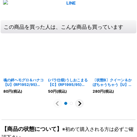
この商品を買った人は、こんな商品も買っています
魂の絆ヘモグロ＆ハナコ
(パラ仕様)うしおこまる
〔状態B〕クイーン＆か
【U】{RP1952/95}
【C】{RP1995/95}
ぼちゃうちゃう【U】
《多》
《多》
{P9/Y25}《自然》
80
円
(税込)
50
円
(税込)
280
円
(税込)
【商品の状態について】
※初めて購入される方は必ずご確
認下さい。