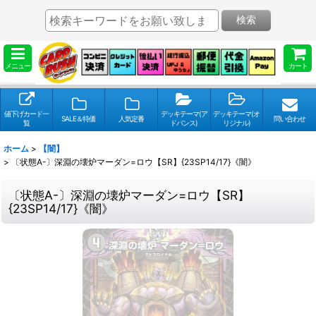
検索
メニュー
カート
値下げカード一
デッキテーマ(ア
デッキテーマ(オ
SALE＆特価
人気定番
問い合わせ
覧
ドバンス)
リジナル)
ホーム
>
【闇】
>
〔状態A-〕深淵の壊炉マーダン=ロウ【SR】{23SP14/17}《闇》
〔状態A-〕深淵の壊炉マーダン=ロウ【SR】
{23SP14/17}《闇》