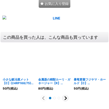
お気に入り登録
この商品を買った人は、こんな商品も買っています
小さな鍛冶屋メット
金属器の精獣カーリ・ガ
暴竜要塞フジヤマ・ホー
【C】{24RP168/75}
ネージャー【R】
ルド【C】
《火》
{DMX22-a20/59}
{22RP2X69/74}《火》
50
円
(税込)
80
円
(税込)
50
円
(税込)
《多》