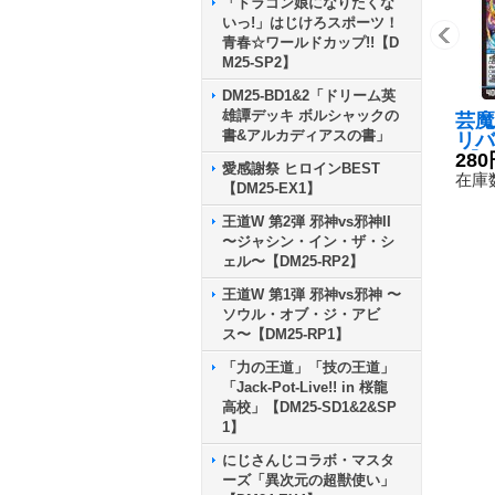
「ドラゴン娘になりたくな
いっ!」はじけろスポーツ！
青春☆ワールドカップ!!【D
M25-SP2】
DM25-BD1&2「ドリーム英
雄譚デッキ ボルシャックの
芸魔
書&アルカディアスの書」
リバ
R】{
280
愛感謝祭 ヒロインBEST
4}
在庫数
【DM25-EX1】
王道W 第2弾 邪神vs邪神II
〜ジャシン・イン・ザ・シ
ェル〜【DM25-RP2】
王道W 第1弾 邪神vs邪神 〜
ソウル・オブ・ジ・アビ
ス〜【DM25-RP1】
「力の王道」「技の王道」
「Jack-Pot-Live!! in 桜龍
高校」【DM25-SD1&2&SP
1】
にじさんじコラボ・マスタ
ーズ「異次元の超獣使い」