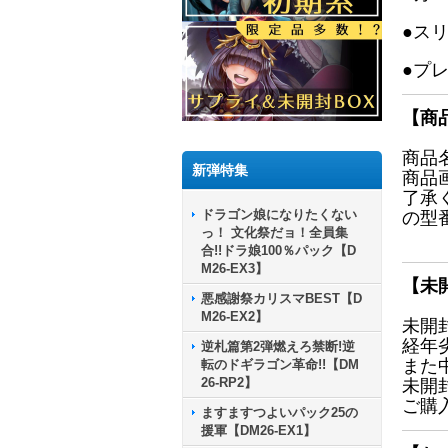
●ス
●プ
【商
商品
新弾特集
商品
了承
ドラゴン娘になりたくない
の型
っ！ 文化祭だョ！全員集
合!!ドラ娘100％パック【D
M26-EX3】
【未
悪感謝祭カリスマBEST【D
M26-EX2】
未開
経年
逆札篇第2弾燃えろ禁断!逆
また
転のドギラゴン革命!!【DM
26-RP2】
未開
ご購
ますますつよいパック25の
援軍【DM26-EX1】