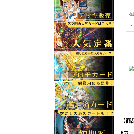
在
【商
●カ