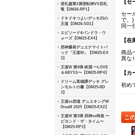
【セ
逆札篇第1弾逆転神VS切札
竜【DM26-RP1】
セー
ドキドキつよいデッキ25の
で。)
王道【DM26-SD1】
同一
エピソード4パンドラ・ウ
ォーズ【DM25-EX4】
【在
邪神爆発デュエナマイトパ
商品
ック「王道W」【DM25-EX
異な
3】
王道W 第4弾 終淵 〜LOVE
【カ
＆ABYSS〜【DM25-RP4】
ドリーム英雄譚デッキ グレ
初め
ンモルトの書【DM25-BD
3】
王道vs邪道 デュエキングW
DreaM 2025【DM25-EX2】
王道W 第3弾 邪神vs時皇 〜
こ
ビヨンド・ザ・タイム〜
【DM25-RP3】