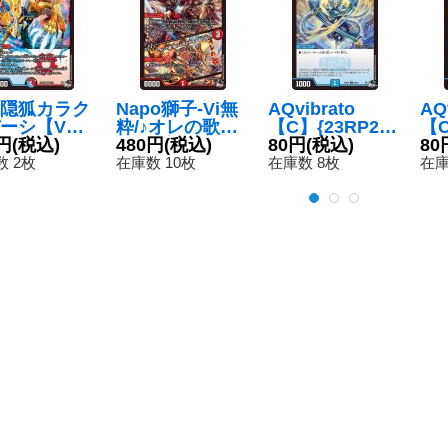
隠狐カラク
Napo獅子-Vi無
AQvibrato
AQ
ーシ【V
粋/♪オレの歌聞
【C】{23RP25
【C
23RP36/7
円
(税込)
けよ聞かなきゃ
480円
(税込)
9/74}《水》
80円
(税込)
5/
80
《多》
殴り合い【S
 2枚
在庫数 10枚
在庫数 8枚
在庫
R】{23RP3S4/S
8}《火》