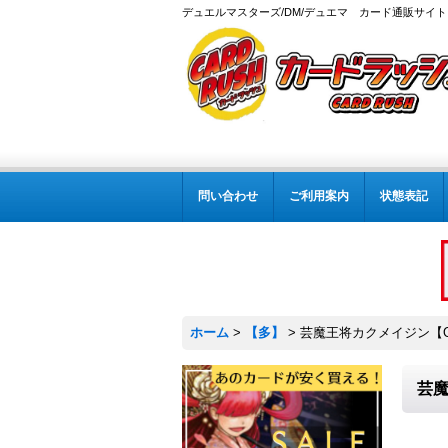
デュエルマスターズ/DM/デュエマ カード通販サイト
問い合わせ
ご利用案内
状態表記
ホーム
>
【多】
>
芸魔王将カクメイジン【OR】
芸魔