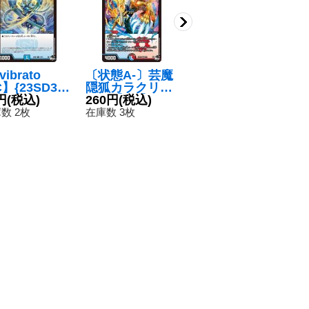
vibrato
〔状態A-〕芸魔
淡いと濃いケロ
強
】{23SD31
隠狐カラクリバ
ーラ/♪やせガエ
ブ
15}《水》
円
(税込)
ーシ【VR】{23
260円
(税込)
ル負けるなケロ
80円
(税込)
R
1
RP36/74}《多》
ーラスパイラル
4
数 2枚
在庫数 3枚
在庫数 89枚
在
【U】{23RP33
0/74}《水》