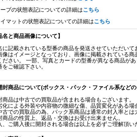
リーブの状態表記についての詳細は
こちら
レイマットの状態表記についての詳細は
こちら
品名と商品画像について】
名に記載されている型番の商品を発送させていただいて
画像はイメージとなっており、画像に掲載されている商
ください。 一部、写真とカードの型番が異なる商品が
番をご確認下さい。
開封商品について(ボックス・パック・ファイル系などの
封商品は中古での買取品が含まれる場合もございます。
劣化による外装や内容物の微細な傷、品質変化がある場
中古での買取品の為、パック系商品は通常の封入率とは
封商品の性質上、返品・交換はお受け出来ません。
入、ご購入後に開封される場合は以上を必ずご理解頂い