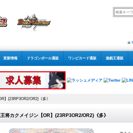
更新情報
ドラゴンボール通販
ワンピカード通販
遊戯王通販
{23RP3OR2/OR2}《多》
王将カクメイジン【OR】{23RP3OR2/OR2}《多》