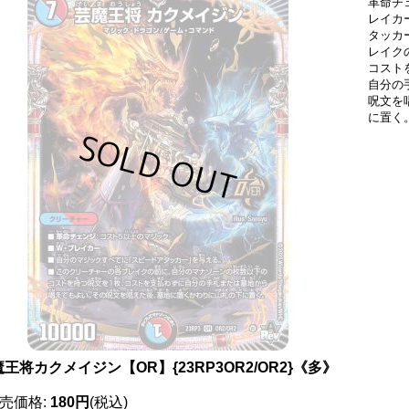
革命チ
レイカ
タッカ
レイク
コスト
自分の
呪文を
に置く
王将カクメイジン【OR】{23RP3OR2/OR2}《多》
売価格
:
180円
(税込)