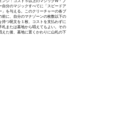
ェンジ：コスト５以上のマジックW・ブ
ー自分のマジックすべてに「スピードア
ー」を与える。このクリーチャーの各ブ
の前に、自分のマナゾーンの枚数以下の
を持つ呪文を１枚、コストを支払わずに
手札または墓地から唱えてもよい。その
唱えた後、墓地に置くかわりに山札の下
。