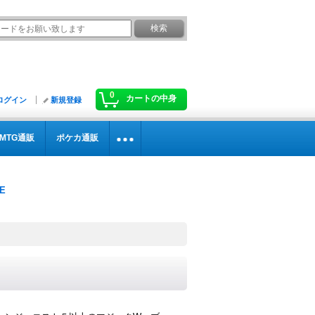
0
カートの中身
ログイン
新規登録
MTG通販
ポケカ通販