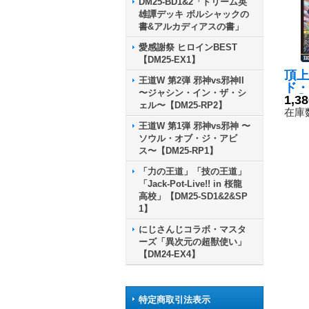
DM25-BD1&2「ドリーム英
雄譚デッキ ボルシャックの
書&アルカディアスの書」
愛感謝祭 ヒロインBEST
【DM25-EX1】
頂上
王道W 第2弾 邪神vs邪神II
ド・
〜ジャシン・イン・ザ・シ
h【
1,3
ェル〜【DM25-RP2】
216
在庫数
王道W 第1弾 邪神vs邪神 〜
ソウル・オブ・ジ・アビ
ス〜【DM25-RP1】
「力の王道」「技の王道」
「Jack-Pot-Live!! in 桜龍
高校」【DM25-SD1&2&SP
1】
にじさんじコラボ・マスタ
ーズ「異次元の超獣使い」
【DM24-EX4】
特定商取引法表示