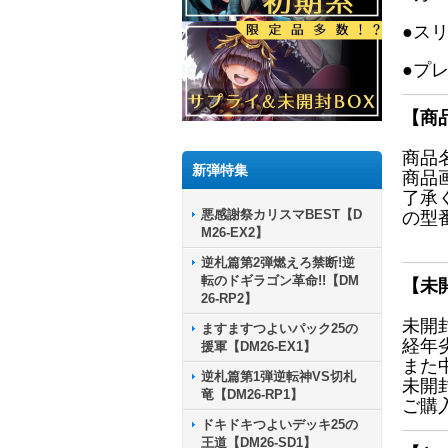
●ス
●プ
【商
商品
新弾特集
商品
了承
悪感謝祭カリスマBEST【D
の型
M26-EX2】
逆札篇第2弾燃えろ禁断!逆
転のドギラゴン革命!!【DM
【未
26-RP2】
未開
ますますつよいパック25の
経年
援軍【DM26-EX1】
また
逆札篇第1弾逆転神VS切札
未開
竜【DM26-RP1】
ご購
ドキドキつよいデッキ25の
王道【DM26-SD1】