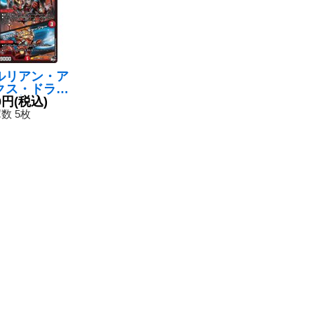
ルリアン・ア
クス・ドラゴ
/ダブルアック
0円
(税込)
・チャージャ
数 5枚
U】{23RP2
/74}《火》