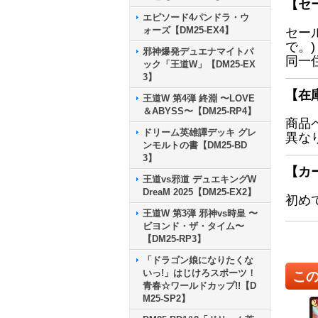
【セ
エピソード4パンドラ・ウ
ォーズ【DM25-EX4】
セー
で。)
邪神爆発デュエナマイトパ
同一
ック「王道W」【DM25-EX
3】
【在
王道W 第4弾 終淵 〜LOVE
＆ABYSS〜【DM25-RP4】
商品
ドリーム英雄譚デッキ グレ
異な
ンモルトの書【DM25-BD
3】
【カ
王道vs邪道 デュエキングW
DreaM 2025【DM25-EX2】
初め
王道W 第3弾 邪神vs時皇 〜
ビヨンド・ザ・タイム〜
【DM25-RP3】
「ドラゴン娘になりたくな
いっ!」はじけろスポーツ！
こ
青春☆ワールドカップ!!【D
M25-SP2】