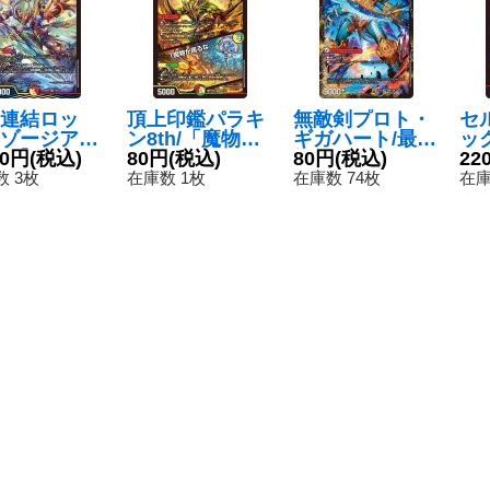
連結ロッ
頂上印鑑パラキ
無敵剣プロト・
セ
ゾージア5t
ン8th/「魔物が
ギガハート/最強
ッ
SR】{23EX
80円
(税込)
居るな……」
80円
(税込)
龍オウギンガ・
80円
(税込)
ン
22
/112}《多》
【VR】{23EX23
ゼロ【VR】{EX
ス
 3枚
在庫数 1枚
在庫数 74枚
在庫
7/112}《多》
1739b/138/39a/
ー【
138}《超次元》
40