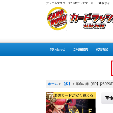
デュエルマスターズ/DM/デュエマ カード通販サイト
問い合わせ
ご利用案内
状態表記
ホーム
>
【多】
>
革命の絆【SR】{23RP3T
革命