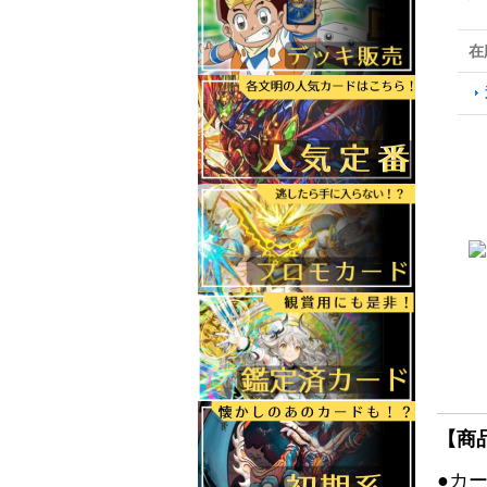
在
【商
●カ