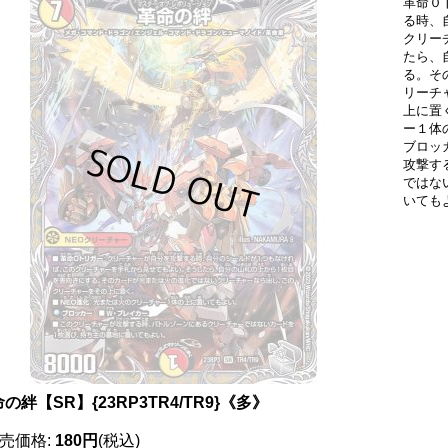
革命０
る時、
クリー
たら、
る。そ
リーチ
上に置
ー１体
ブロッ
攻撃す
ではな
いても
の絆【SR】{23RP3TR4/TR9}《多》
売価格
:
180円
(税込)