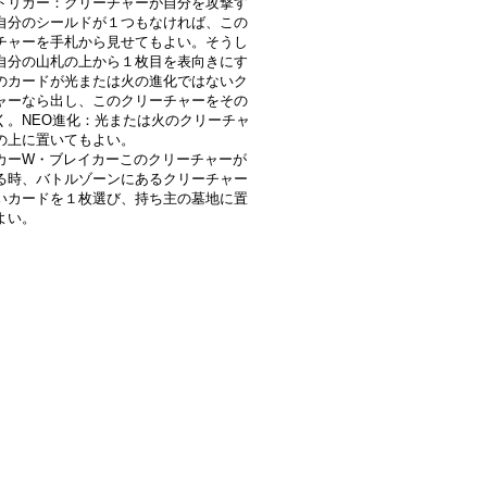
トリガー：クリーチャーが自分を攻撃す
自分のシールドが１つもなければ、この
チャーを手札から見せてもよい。そうし
自分の山札の上から１枚目を表向きにす
のカードが光または火の進化ではないク
ャーなら出し、このクリーチャーをその
く。NEO進化：光または火のクリーチャ
の上に置いてもよい。
カーW・ブレイカーこのクリーチャーが
る時、バトルゾーンにあるクリーチャー
いカードを１枚選び、持ち主の墓地に置
よい。