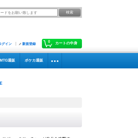
0
カートの中身
ログイン
新規登録
MTG通販
ポケカ通販