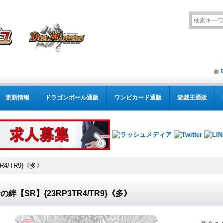
更新情報
ドラゴンボール通販
ワンピカード通販
遊戯王通販
R4/TR9}《多》
の絆【SR】{23RP3TR4/TR9}《多》