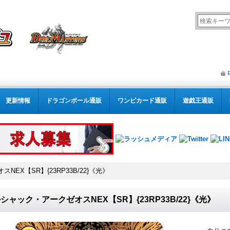
更新情報
ドラゴンボール通販
ワンピカード通販
遊戯王通販
EX【SR】{23RP33B/22}《光》
シャック・アークゼオスNEX【SR】{23RP33B/22}《光》