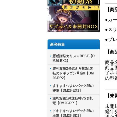
【商
●カ
●ス
●プ
新弾特集
【商
悪感謝祭カリスマBEST【D
M26-EX2】
商品
商品
逆札篇第2弾燃えろ禁断!逆
了承
転のドギラゴン革命!!【DM
の型
26-RP2】
ますますつよいパック25の
援軍【DM26-EX1】
【未
逆札篇第1弾逆転神VS切札
竜【DM26-RP1】
未開
ドキドキつよいデッキ25の
経年
王道【DM26-SD1】
また