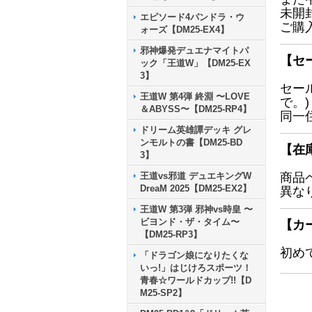
未開
エピソード4パンドラ・ウ
ご購
ォーズ【DM25-EX4】
邪神爆発デュエナマイトパ
【セ
ック「王道W」【DM25-EX
3】
セー
王道W 第4弾 終淵 〜LOVE
で。)
＆ABYSS〜【DM25-RP4】
同一
ドリーム英雄譚デッキ グレ
ンモルトの書【DM25-BD
【在
3】
王道vs邪道 デュエキングW
商品
DreaM 2025【DM25-EX2】
異な
王道W 第3弾 邪神vs時皇 〜
ビヨンド・ザ・タイム〜
【カ
【DM25-RP3】
初め
「ドラゴン娘になりたくな
いっ!」はじけろスポーツ！
青春☆ワールドカップ!!【D
M25-SP2】