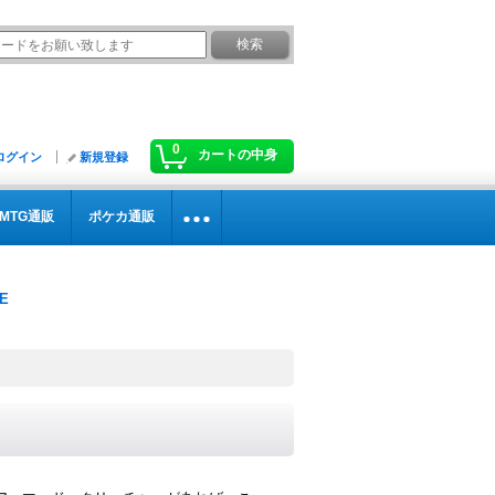
0
カートの中身
ログイン
新規登録
MTG通販
ポケカ通販