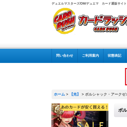
デュエルマスターズ/DM/デュエマ カード通販サイト
問い合わせ
ご利用案内
状態表記
ホーム
>
【光】
>
ボルシャック・アークゼオスN
ボル