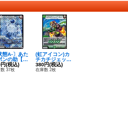
状態A-〕あた
(虹アイコン)カ
ポンの助【S
チカチジェット
{RP04魔S1
0円
(税込)
T.N.K.【C】{RP
380円
(税込)
S7}《無》
1684/95}《自
数 37枚
在庫数 2枚
然》