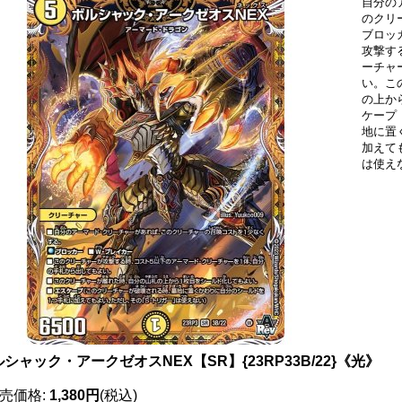
自分の
のクリ
ブロッ
攻撃す
ーチャ
い。こ
の上か
ケープ
地に置
加えて
は使え
シャック・アークゼオスNEX【SR】{23RP33B/22}《光》
売価格
:
1,380円
(税込)