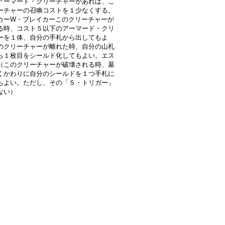
アーマード・クリーチャーがあれば、こ
ーチャーの召喚コストを１少なくする。
カーW・ブレイカーこのクリーチャーが
る時、コスト５以下のアーマード・クリ
ーを１体、自分の手札から出してもよ
のクリーチャーが離れた時、自分の山札
ら１枚目をシールド化してもよい。エス
（このクリーチャーが破壊される時、墓
くかわりに自分のシールドを１つ手札に
もよい。ただし、その「Ｓ・トリガー」
ない）