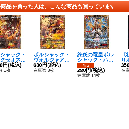
の商品を買った人は、こんな商品も買っています
シャック・
ボルシャック・
終炎の竜皇ボル
〔
クゼオス
ヴォルジャアク
シャック・ハイ
り
R】{23RP1
80円
(税込)
【SR】{23RP4
680円
(税込)
パードラゴン
E】
35
/22}《火》
7B/22}《多》
【OR】{24RP2
380円
(税込)
秘/
 1枚
在庫数 3枚
在庫
秘1/秘21}《火》
在庫数 14枚