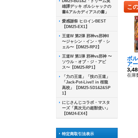
DM25-BD1&2「ドリーム英
こ
雄譚デッキ ボルシャックの
書&アルカディアスの書」
愛感謝祭 ヒロインBEST
【DM25-EX1】
王道W 第2弾 邪神vs邪神II
〜ジャシン・イン・ザ・シ
ェル〜【DM25-RP2】
王道W 第1弾 邪神vs邪神 〜
ボル
ソウル・オブ・ジ・アビ
アー
ス〜【DM25-RP1】
【S
3,4
9B
在庫数
「力の王道」「技の王道」
「Jack-Pot-Live!! in 桜龍
高校」【DM25-SD1&2&SP
1】
にじさんじコラボ・マスタ
ーズ「異次元の超獣使い」
【DM24-EX4】
特定商取引法表示