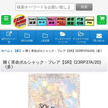
検索
メニュー
カート
値下げカード一
デッキテーマ(ア
デッキテーマ(オ
SALE＆特価
人気定番
問い合わせ
覧
ドバンス)
リジナル)
ホーム
>
【多】
>
輝く革命ボルシャック・フレア【SR】{23RP37A/20}《多》
輝く革命ボルシャック・フレア【SR】{23RP37A/20}
《多》