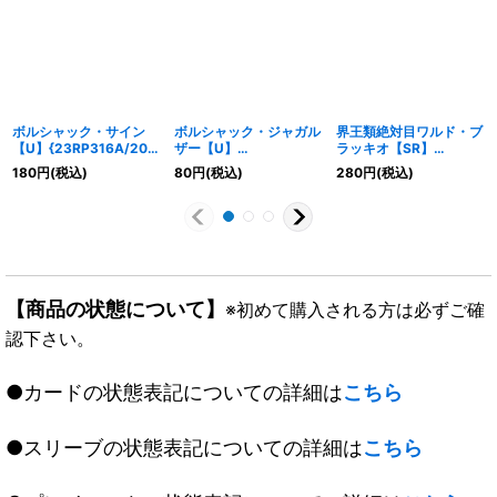
ボルシャック・サイン
ボルシャック・ジャガル
界王類絶対目ワルド・ブ
【U】{23RP316A/20}
ザー【U】
ラッキオ【SR】
《火》
{23RP417A/20}《多》
{BD054/18}《自然》
180
円
(税込)
80
円
(税込)
280
円
(税込)
【商品の状態について】
※初めて購入される方は必ずご確
認下さい。
●カードの状態表記についての詳細は
こちら
●スリーブの状態表記についての詳細は
こちら