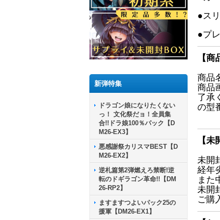
●ス
●プ
【商
商品
新弾特集
商品
了承
ドラゴン娘になりたくない
の型
っ！ 文化祭だョ！全員集
合!!ドラ娘100％パック【D
M26-EX3】
【未
悪感謝祭カリスマBEST【D
M26-EX2】
未開
経年
逆札篇第2弾燃えろ禁断!逆
また
転のドギラゴン革命!!【DM
26-RP2】
未開
ご購
ますますつよいパック25の
援軍【DM26-EX1】