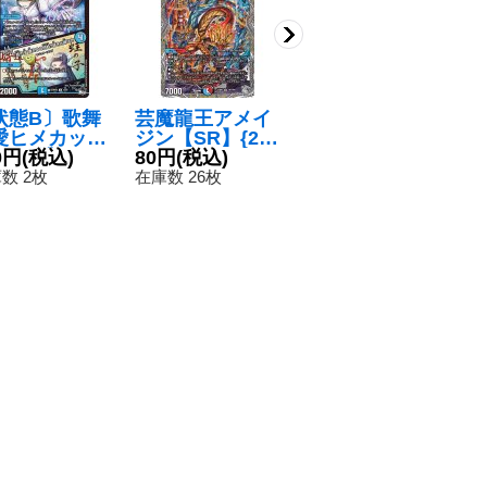
状態B〕歌舞
芸魔龍王アメイ
〔状態A-〕Nap
歌
愛ヒメカット/
ジン【SR】{24
o獅子-Vi無粋/♪
ッ
蛙の子遭える
0円
(税込)
RP3TR7/TR9}
80円
(税込)
オレの歌聞けよ
450円
(税込)
え
2
何処？好きと
《多》
聞かなきゃ殴り
き
数 2枚
在庫数 26枚
在庫数 11枚
在
ひて【R】{23
合い【SR】{23
【
2X13/74}
RP3S4/S8}
《
水》
《火》