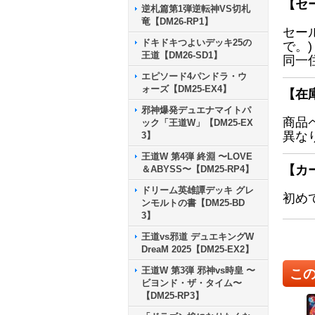
【セ
逆札篇第1弾逆転神VS切札
竜【DM26-RP1】
セー
ドキドキつよいデッキ25の
で。)
王道【DM26-SD1】
同一
エピソード4パンドラ・ウ
ォーズ【DM25-EX4】
【在
邪神爆発デュエナマイトパ
商品
ック「王道W」【DM25-EX
異な
3】
王道W 第4弾 終淵 〜LOVE
【カ
＆ABYSS〜【DM25-RP4】
ドリーム英雄譚デッキ グレ
初め
ンモルトの書【DM25-BD
3】
王道vs邪道 デュエキングW
DreaM 2025【DM25-EX2】
王道W 第3弾 邪神vs時皇 〜
こ
ビヨンド・ザ・タイム〜
【DM25-RP3】