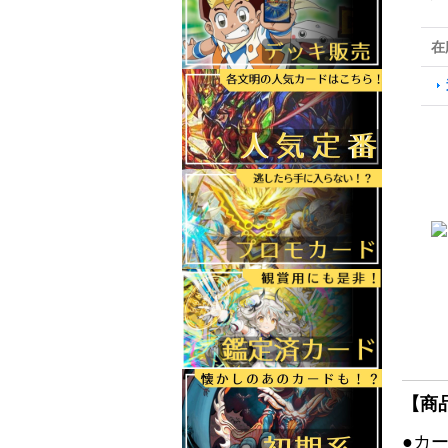
在
【商
●カ