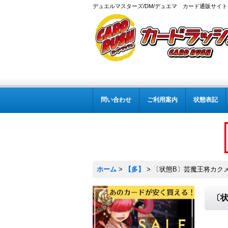
デュエルマスターズ/DM/デュエマ カード通販サイト
問い合わせ
ご利用案内
状態表記
ホーム
>
【多】
>
〔状態B〕芸魔王将カクメイジ
〔状