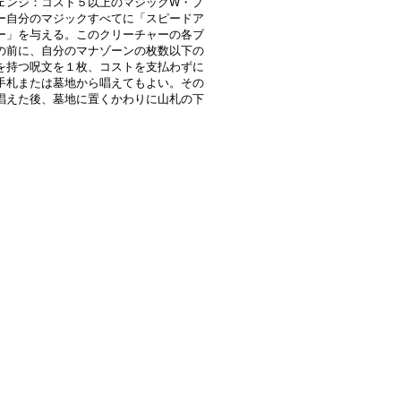
ェンジ：コスト５以上のマジックW・ブ
ー自分のマジックすべてに「スピードア
ー」を与える。このクリーチャーの各ブ
の前に、自分のマナゾーンの枚数以下の
を持つ呪文を１枚、コストを支払わずに
手札または墓地から唱えてもよい。その
唱えた後、墓地に置くかわりに山札の下
。