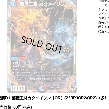
革命チ
レイカ
タッカ
レイク
コスト
自分の
呪文を
に置く
態B〕芸魔王将カクメイジン【OR】{23RP3OR2/OR2}《多》
売価格
:
80円
(税込)