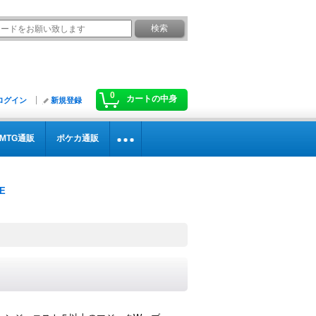
0
カートの中身
ログイン
新規登録
MTG通販
ポケカ通販