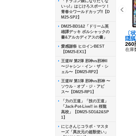
「ドラゴン娘になりたくな
いっ!」はじけろスポーツ！
青春☆ワールドカップ!!【D
M25-SP2】
DM25-BD1&2「ドリーム英
雄譚デッキ ボルシャックの
〔状
書&アルカディアスの書」
隠狐
ーシ
260
愛感謝祭 ヒロインBEST
RP3
在庫数
【DM25-EX1】
王道W 第2弾 邪神vs邪神II
〜ジャシン・イン・ザ・シ
ェル〜【DM25-RP2】
王道W 第1弾 邪神vs邪神 〜
ソウル・オブ・ジ・アビ
ス〜【DM25-RP1】
「力の王道」「技の王道」
「Jack-Pot-Live!! in 桜龍
高校」【DM25-SD1&2&SP
1】
にじさんじコラボ・マスタ
ーズ「異次元の超獣使い」