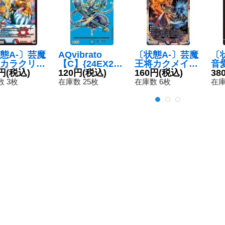
態A-〕芸魔
AQvibrato
〔状態A-〕芸魔
〔
カラクリバ
【C】{24EX2超
王将カクメイジ
音
【VR】{23
円
(税込)
43/超47}《水》
120円
(税込)
ン【OR】{23R
160円
(税込)
♪
38
6/74}《多》
P3OR2/OR2}
の
 3枚
在庫数 25枚
在庫数 6枚
在庫
《多》
謂
RP
《