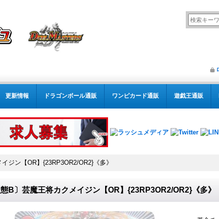
更新情報
ドラゴンボール通販
ワンピカード通販
遊戯王通販
ン【OR】{23RP3OR2/OR2}《多》
態B〕芸魔王将カクメイジン【OR】{23RP3OR2/OR2}《多》