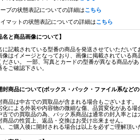
リーブの状態表記についての詳細は
こちら
レイマットの状態表記についての詳細は
こちら
品名と商品画像について】
名に記載されている型番の商品を発送させていただいて
画像はイメージとなっており、画像に掲載されている商
ください。 一部、写真とカードの型番が異なる商品が
番をご確認下さい。
開封商品について(ボックス・パック・ファイル系などの
封商品は中古での買取品が含まれる場合もございます。
劣化による外装や内容物の微細な傷、品質変化がある場
中古での買取品の為、パック系商品は通常の封入率とは
封商品の性質上、返品・交換はお受け出来ません。
入、ご購入後に開封される場合は以上を必ずご理解頂い