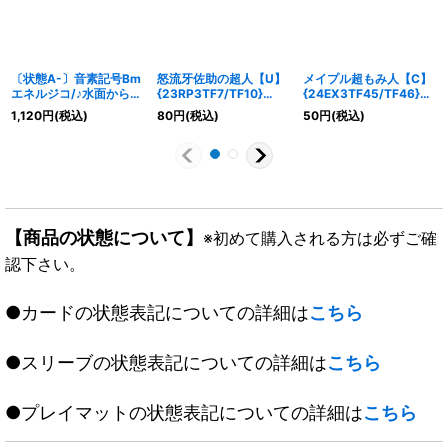
〔状態A-〕音素記号Bm
怒流牙佐助の超人【U】
メイプル超もみ人【C】
エネルジコ/♪水面から天
{23RP3TF7/TF10}
{24EX3TF45/TF46}
掴まんとするチャージャ
《多》
《自然》
1,120
円
(税込)
80
円
(税込)
50
円
(税込)
ー【U】
{23RP218B/22}《水》
【商品の状態について】
※初めて購入される方は必ずご確
認下さい。
●カードの状態表記についての詳細は
こちら
●スリーブの状態表記についての詳細は
こちら
●プレイマットの状態表記についての詳細は
こちら