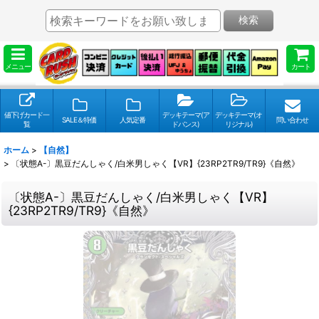
検索
メニュー
カート
値下げカード一
デッキテーマ(ア
デッキテーマ(オ
SALE＆特価
人気定番
問い合わせ
覧
ドバンス)
リジナル)
ホーム
>
【自然】
>
〔状態A-〕黒豆だんしゃく/白米男しゃく【VR】{23RP2TR9/TR9}《自然》
〔状態A-〕黒豆だんしゃく/白米男しゃく【VR】
{23RP2TR9/TR9}《自然》