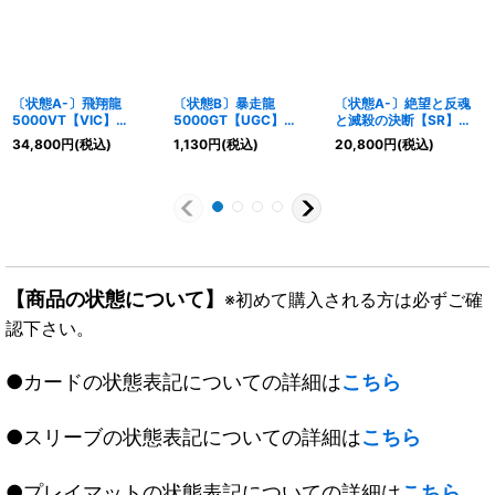
〔状態A-〕飛翔龍
〔状態B〕暴走龍
〔状態A-〕絶望と反魂
5000VT【VIC】
5000GT【UGC】
と滅殺の決断【SR】
{24RP2SP1/SP5}
{RP06G1/G5}《火》
{23RP4SP5/SP4}
34,800
円
(税込)
1,130
円
(税込)
20,800
円
(税込)
《水》
《闇》
【商品の状態について】
※初めて購入される方は必ずご確
認下さい。
●カードの状態表記についての詳細は
こちら
●スリーブの状態表記についての詳細は
こちら
●プレイマットの状態表記についての詳細は
こちら