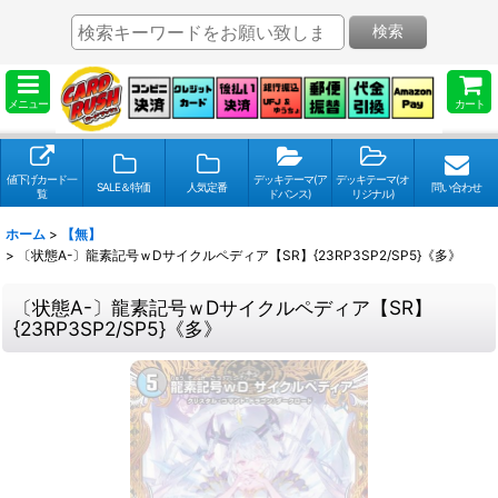
検索
メニュー
カート
値下げカード一
デッキテーマ(ア
デッキテーマ(オ
SALE＆特価
人気定番
問い合わせ
覧
ドバンス)
リジナル)
ホーム
>
【無】
>
〔状態A-〕龍素記号ｗDサイクルペディア【SR】{23RP3SP2/SP5}《多》
〔状態A-〕龍素記号ｗDサイクルペディア【SR】
{23RP3SP2/SP5}《多》