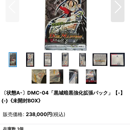
〔状態A-〕DMC-04「黒城暗黒強化拡張パック」【-】
{-}《未開封BOX》
販売価格
:
238,000
円
(税込)
在庫数 1個