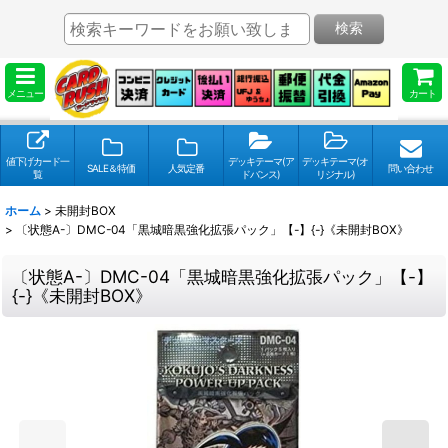
検索
メニュー
カート
値下げカード一
デッキテーマ(ア
デッキテーマ(オ
SALE＆特価
人気定番
問い合わせ
覧
ドバンス)
リジナル)
ホーム
>
未開封BOX
>
〔状態A-〕DMC-04「黒城暗黒強化拡張パック」【-】{-}《未開封BOX》
〔状態A-〕DMC-04「黒城暗黒強化拡張パック」【-】
{-}《未開封BOX》