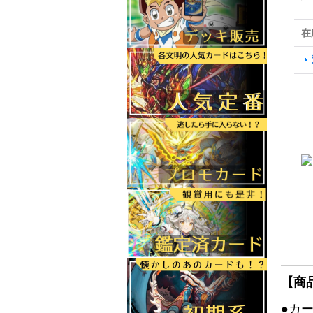
在
【商
●カ