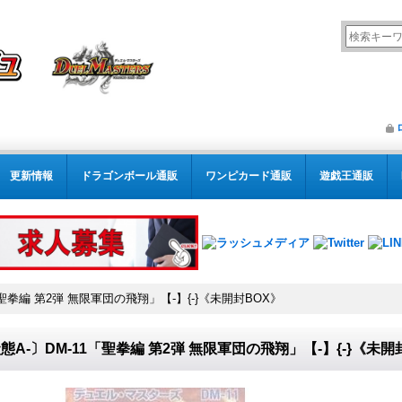
更新情報
ドラゴンボール通販
ワンピカード通販
遊戯王通販
「聖拳編 第2弾 無限軍団の飛翔」【-】{-}《未開封BOX》
態A-〕DM-11「聖拳編 第2弾 無限軍団の飛翔」【-】{-}《未開