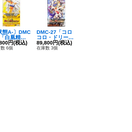
状態A-〕DMC
DMC-27「コロ
12「白凰精霊
コロ・ドリー
化拡張パッ
,800円
(税込)
ム・パック」
89,800円
(税込)
【-】{-}
【-】{-}《未開
数 6個
在庫数 3個
未開封BOX》
封BOX》