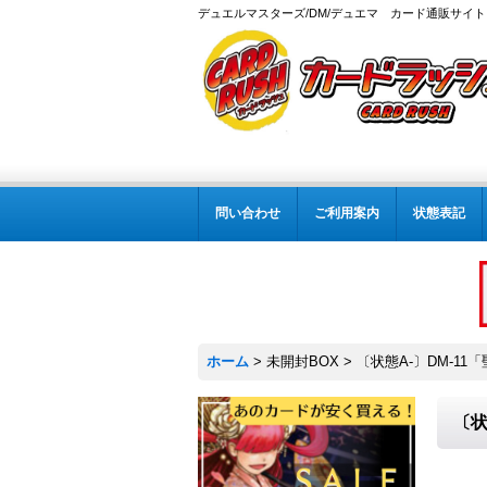
デュエルマスターズ/DM/デュエマ カード通販サイト
問い合わせ
ご利用案内
状態表記
ホーム
>
未開封BOX
>
〔状態A-〕DM-11
〔状