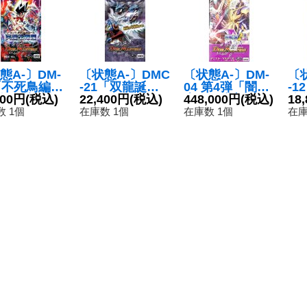
態A-〕DM-
〔状態A-〕DMC
〔状態A-〕DM-
〔
「不死鳥編
-21「双龍誕生
04 第4弾「闇騎
-
弾 冥龍王帰
800円
(税込)
ザキラエディシ
22,400円
(税込)
士団の逆襲」
448,000円
(税込)
強
18
【-】{-}
ョン」【-】{-}
【-】{-}《未開
ク」
 1個
在庫数 1個
在庫数 1個
在庫
開封BOX》
《未開封BOX》
封BOX》
《