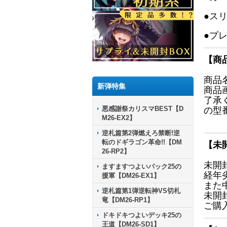
●ス
●プ
【商
商品
新弾特集
商品
了承
悪感謝祭カリスマBEST【D
の型
M26-EX2】
逆札篇第2弾燃えろ禁断!逆
転のドギラゴン革命!!【DM
【未
26-RP2】
未開
ますますつよいパック25の
経年
援軍【DM26-EX1】
また
逆札篇第1弾逆転神VS切札
未開
竜【DM26-RP1】
ご購
ドキドキつよいデッキ25の
王道【DM26-SD1】