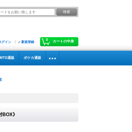
0
カートの中身
ログイン
新規登録
MTG通販
ポケカ通販
封BOX》