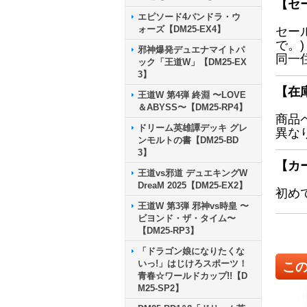
【セ
エピソード4パンドラ・ウ
ォーズ【DM25-EX4】
セー
で。)
邪神爆発デュエナマイトパ
同一
ック「王道W」【DM25-EX
3】
【在
王道W 第4弾 終淵 〜LOVE
＆ABYSS〜【DM25-RP4】
商品
ドリーム英雄譚デッキ グレ
異な
ンモルトの書【DM25-BD
3】
【カ
王道vs邪道 デュエキングW
DreaM 2025【DM25-EX2】
初め
王道W 第3弾 邪神vs時皇 〜
ビヨンド・ザ・タイム〜
【DM25-RP3】
「ドラゴン娘になりたくな
いっ!」はじけろスポーツ！
こ
青春☆ワールドカップ!!【D
M25-SP2】