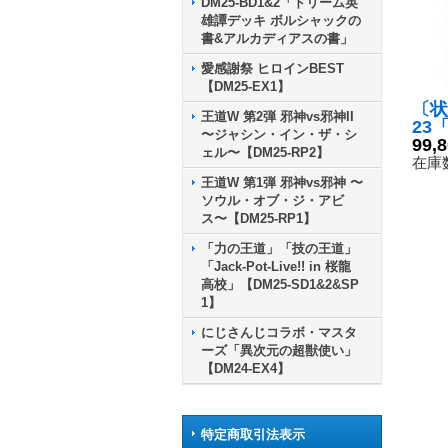
DM25-BD1&2「ドリーム英
雄譚デッキ ボルシャックの
書&アルカディアスの書」
愛感謝祭 ヒロインBEST
【DM25-EX1】
〔状
王道W 第2弾 邪神vs邪神II
23
〜ジャシン・イン・ザ・シ
第5
99,
ェル〜【DM25-RP2】
還」
在庫数
《未
王道W 第1弾 邪神vs邪神 〜
ソウル・オブ・ジ・アビ
ス〜【DM25-RP1】
「力の王道」「技の王道」
「Jack-Pot-Live!! in 桜龍
高校」【DM25-SD1&2&SP
1】
にじさんじコラボ・マスタ
ーズ「異次元の超獣使い」
【DM24-EX4】
特定商取引法表示