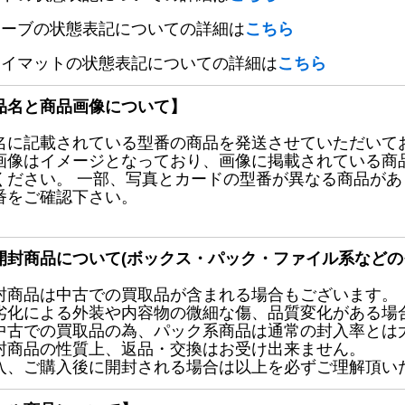
リーブの状態表記についての詳細は
こちら
レイマットの状態表記についての詳細は
こちら
品名と商品画像について】
名に記載されている型番の商品を発送させていただいて
画像はイメージとなっており、画像に掲載されている商
ください。 一部、写真とカードの型番が異なる商品が
番をご確認下さい。
開封商品について(ボックス・パック・ファイル系などの
封商品は中古での買取品が含まれる場合もございます。
劣化による外装や内容物の微細な傷、品質変化がある場
中古での買取品の為、パック系商品は通常の封入率とは
封商品の性質上、返品・交換はお受け出来ません。
入、ご購入後に開封される場合は以上を必ずご理解頂い