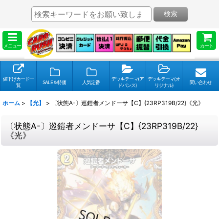
検索
メニュー
カート
値下げカード一
デッキテーマ(ア
デッキテーマ(オ
SALE＆特価
人気定番
問い合わせ
覧
ドバンス)
リジナル)
ホーム
>
【光】
>
〔状態A-〕巡鎧者メンドーサ【C】{23RP319B/22}《光》
〔状態A-〕巡鎧者メンドーサ【C】{23RP319B/22}
《光》