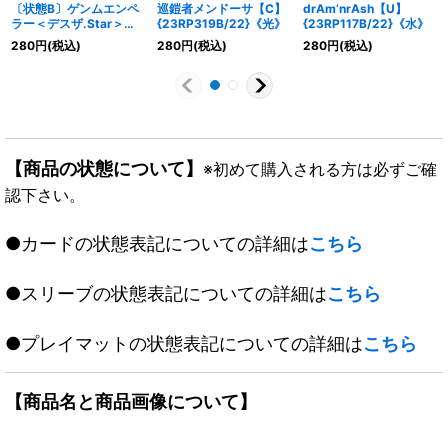
〔状態B〕ゲンムエンペ
巡鎧者メンドーサ【C】
drAm’nrAsh【U】
ラー＜デスザ.Star＞
{23RP319B/22}《光》
{23RP117B/22}《水》
【SR】{RP176B/20}
280
円
(税込)
280
円
(税込)
280
円
(税込)
《闇》
【商品の状態について】
※初めて購入される方は必ずご確
認下さい。
●カードの状態表記についての詳細は
こちら
●スリーブの状態表記についての詳細は
こちら
●プレイマットの状態表記についての詳細は
こちら
【商品名と商品画像について】