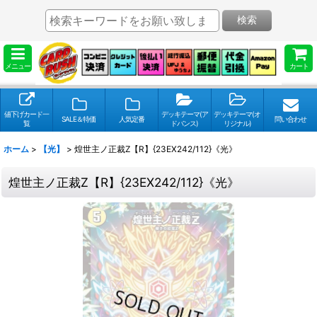
検索
メニュー
カート
値下げカード一
デッキテーマ(ア
デッキテーマ(オ
SALE＆特価
人気定番
問い合わせ
覧
ドバンス)
リジナル)
ホーム
>
【光】
>
煌世主ノ正裁Z【R】{23EX242/112}《光》
煌世主ノ正裁Z【R】{23EX242/112}《光》