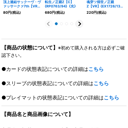
頂上連結サックーヴ・ヴ
転生ノ正裁Z【C】
魂穿ツ煌世ノ正裁
ァッサークァ7th【VR】
{RP0763/94}《光》
Z【VR】{EX1726/138}
{23EX224/112}《光》
《光》
80
円
(税込)
680
円
(税込)
220
円
(税込)
【商品の状態について】
※初めて購入される方は必ずご確
認下さい。
●カードの状態表記についての詳細は
こちら
●スリーブの状態表記についての詳細は
こちら
●プレイマットの状態表記についての詳細は
こちら
【商品名と商品画像について】