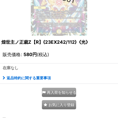
煌世主ノ正裁Z【R】{23EX242/112}《光》
販売価格
:
580
円
(税込)
在庫なし
返品特約に関する重要事項
再入荷を知らせる
お気に入り登録