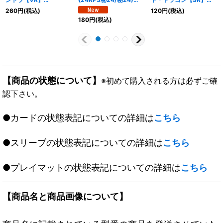
{23RP39A/20}《闇》
《火》
{24RP1TR6/TR11}
260
円
(税込)
120
円
(税込)
《火》
180
円
(税込)
【商品の状態について】
※初めて購入される方は必ずご確
認下さい。
●カードの状態表記についての詳細は
こちら
●スリーブの状態表記についての詳細は
こちら
●プレイマットの状態表記についての詳細は
こちら
【商品名と商品画像について】