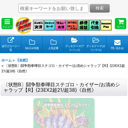
検索
メニュー
カート
値下げカード一
デッキテーマ(ア
デッキテーマ(オ
SALE＆特価
人気定番
問い合わせ
覧
ドバンス)
リジナル)
ホーム
>
【自然】
>
〔状態B〕闘争類拳嘩目ステゴロ・カイザー/お清めシャラップ【R】{23EX2超
21/超38}《自然》
〔状態B〕闘争類拳嘩目ステゴロ・カイザー/お清めシ
ャラップ【R】{23EX2超21/超38}《自然》