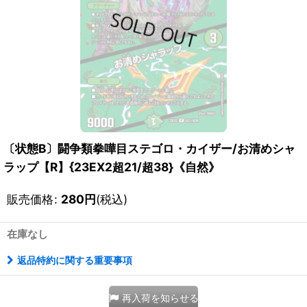
〔状態B〕闘争類拳嘩目ステゴロ・カイザー/お清めシャ
ラップ【R】{23EX2超21/超38}《自然》
販売価格
:
280
円
(税込)
在庫なし
返品特約に関する重要事項
再入荷を知らせる