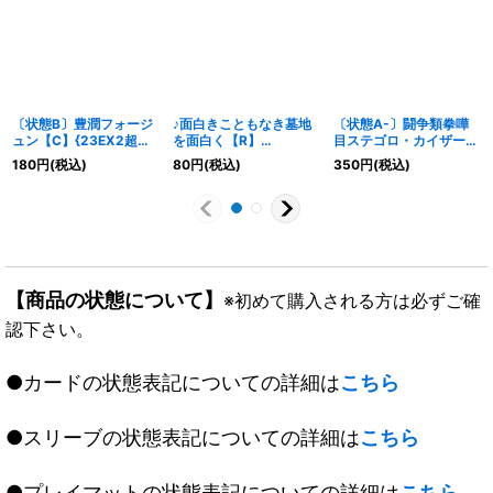
〔状態B〕豊潤フォージ
♪面白きこともなき墓地
〔状態A-〕闘争類拳嘩
ュン【C】{23EX2超
を面白く【R】
目ステゴロ・カイザー/
36/超38}《自然》
{22RP114/74}《水》
お清めシャラップ【R】
180
円
(税込)
80
円
(税込)
350
円
(税込)
{23EX2超21/超38}《自
然》
【商品の状態について】
※初めて購入される方は必ずご確
認下さい。
●カードの状態表記についての詳細は
こちら
●スリーブの状態表記についての詳細は
こちら
●プレイマットの状態表記についての詳細は
こちら