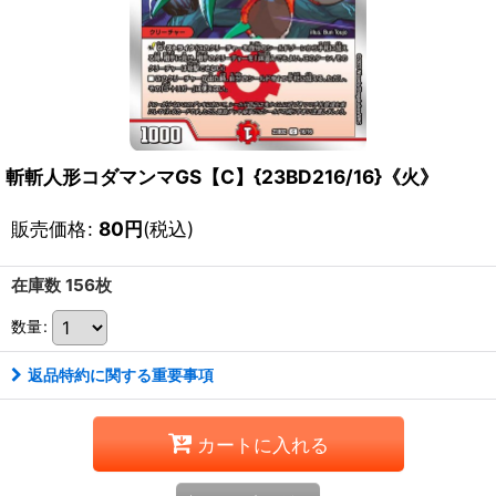
斬斬人形コダマンマGS【C】{23BD216/16}《火》
販売価格
:
80
円
(税込)
在庫数 156枚
数量
:
返品特約に関する重要事項
カートに入れる