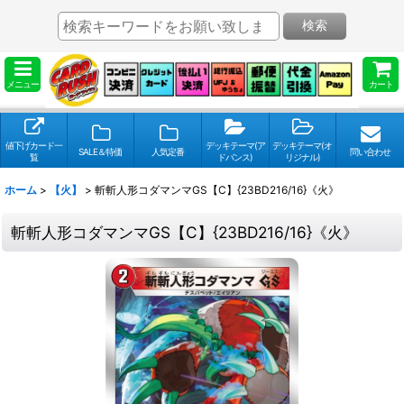
検索
メニュー
カート
値下げカード一
デッキテーマ(ア
デッキテーマ(オ
SALE＆特価
人気定番
問い合わせ
覧
ドバンス)
リジナル)
ホーム
>
【火】
>
斬斬人形コダマンマGS【C】{23BD216/16}《火》
斬斬人形コダマンマGS【C】{23BD216/16}《火》