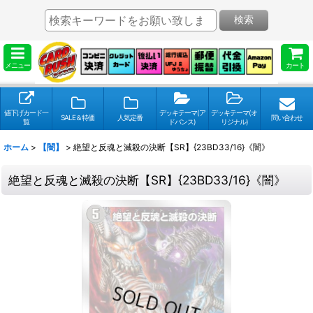
検索
メニュー
カート
値下げカード一
デッキテーマ(ア
デッキテーマ(オ
SALE＆特価
人気定番
問い合わせ
覧
ドバンス)
リジナル)
ホーム
>
【闇】
>
絶望と反魂と滅殺の決断【SR】{23BD33/16}《闇》
絶望と反魂と滅殺の決断【SR】{23BD33/16}《闇》