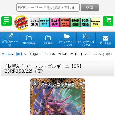
検索
メニュー
カート
値下げカード一
デッキテーマ(ア
デッキテーマ(オ
SALE＆特価
人気定番
問い合わせ
覧
ドバンス)
リジナル)
ホーム
>
【闇】
>
〔状態A-〕アーテル・ゴルギーニ【SR】{23RP35B/22}《闇》
〔状態A-〕アーテル・ゴルギーニ【SR】
{23RP35B/22}《闇》