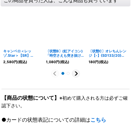
この商品を買った人は、こんな商品も買っています
キャンベロ＜レッ
〔状態B〕(虹アイコン)
〔状態C〕オレちんレン
ゾ.Star＞【SR】
「時空さえも突き抜け
ジ【-】{SD133/20}
{RP197B/20}《火》
ろ！」【U】
《GR》
2,580
円
(税込)
1,080
円
(税込)
180
円
(税込)
{RP1642/95}《火》
【商品の状態について】
※初めて購入される方は必ずご確
認下さい。
●カードの状態表記についての詳細は
こちら