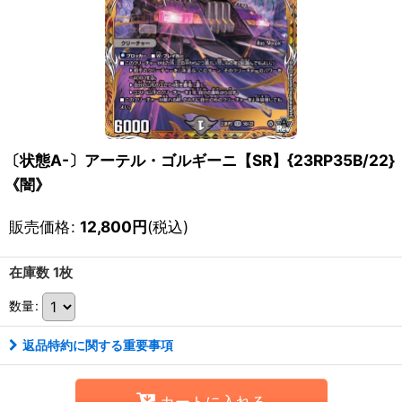
〔状態A-〕アーテル・ゴルギーニ【SR】{23RP35B/22}
《闇》
販売価格
:
12,800
円
(税込)
在庫数 1枚
数量
:
返品特約に関する重要事項
カートに入れる