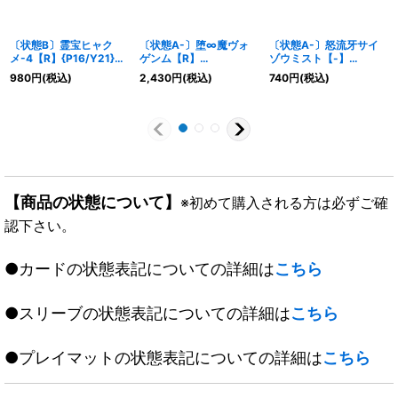
〔状態B〕霊宝ヒャク
〔状態A-〕堕∞魔ヴォ
〔状態A-〕怒流牙サイ
メ-4【R】{P16/Y21}
ゲンム【R】
ゾウミスト【-】
《多》
{22EX2H11B/H12}
{P17/Y20}《多》
980
円
(税込)
2,430
円
(税込)
740
円
(税込)
《闇》
【商品の状態について】
※初めて購入される方は必ずご確
認下さい。
●カードの状態表記についての詳細は
こちら
●スリーブの状態表記についての詳細は
こちら
●プレイマットの状態表記についての詳細は
こちら