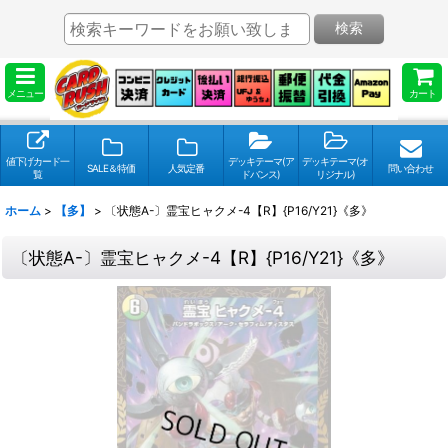
検索
メニュー
カート
値下げカード一
デッキテーマ(ア
デッキテーマ(オ
SALE＆特価
人気定番
問い合わせ
覧
ドバンス)
リジナル)
ホーム
>
【多】
>
〔状態A-〕霊宝ヒャクメ-4【R】{P16/Y21}《多》
〔状態A-〕霊宝ヒャクメ-4【R】{P16/Y21}《多》