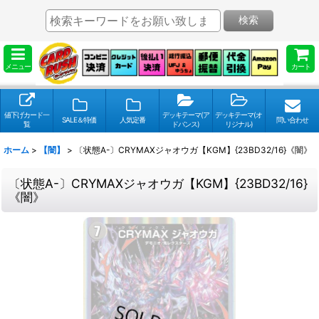
検索
メニュー
カート
値下げカード一
デッキテーマ(ア
デッキテーマ(オ
SALE＆特価
人気定番
問い合わせ
覧
ドバンス)
リジナル)
ホーム
>
【闇】
>
〔状態A-〕CRYMAXジャオウガ【KGM】{23BD32/16}《闇》
〔状態A-〕CRYMAXジャオウガ【KGM】{23BD32/16}
《闇》