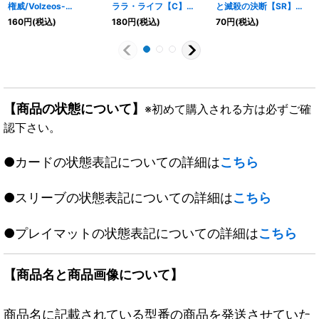
権威/Volzeos-
ララ・ライフ【C】
と滅殺の決断【SR】
Balamord【KGM】{(1
{DMR1050m/55}《自
{23BD33/16}《闇》
160
円
(税込)
180
円
(税込)
70
円
(税込)
枚)RP20KM3/KM5}
然》
《多》
【商品の状態について】
※初めて購入される方は必ずご確
認下さい。
●カードの状態表記についての詳細は
こちら
●スリーブの状態表記についての詳細は
こちら
●プレイマットの状態表記についての詳細は
こちら
【商品名と商品画像について】
商品名に記載されている型番の商品を発送させていた