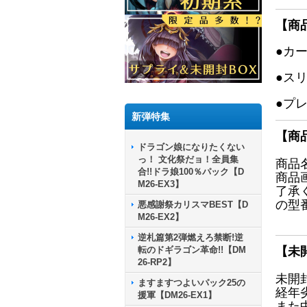
【商
●カ
●ス
●プ
新弾特集
【商
ドラゴン娘になりたくない
っ！ 文化祭だョ！全員集
商品
合!!ドラ娘100％パック【D
商品
M26-EX3】
了承
の型
悪感謝祭カリスマBEST【D
M26-EX2】
逆札篇第2弾燃えろ禁断!逆
転のドギラゴン革命!!【DM
【未
26-RP2】
未開
ますますつよいパック25の
経年
援軍【DM26-EX1】
また