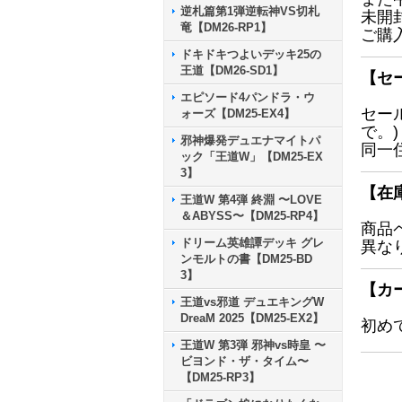
逆札篇第1弾逆転神VS切札
未開
竜【DM26-RP1】
ご購
ドキドキつよいデッキ25の
王道【DM26-SD1】
【セ
エピソード4パンドラ・ウ
セー
ォーズ【DM25-EX4】
で。)
邪神爆発デュエナマイトパ
同一
ック「王道W」【DM25-EX
3】
【在
王道W 第4弾 終淵 〜LOVE
＆ABYSS〜【DM25-RP4】
商品
ドリーム英雄譚デッキ グレ
異な
ンモルトの書【DM25-BD
3】
【カ
王道vs邪道 デュエキングW
DreaM 2025【DM25-EX2】
初め
王道W 第3弾 邪神vs時皇 〜
ビヨンド・ザ・タイム〜
【DM25-RP3】