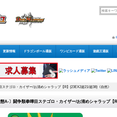
更新情報
ドラゴンボール通販
ワンピカード通販
遊戯王通販
ステゴロ・カイザー/お清めシャラップ【R】{23EX2超21/超38}《自然》
態A-〕闘争類拳嘩目ステゴロ・カイザー/お清めシャラップ【R】{2