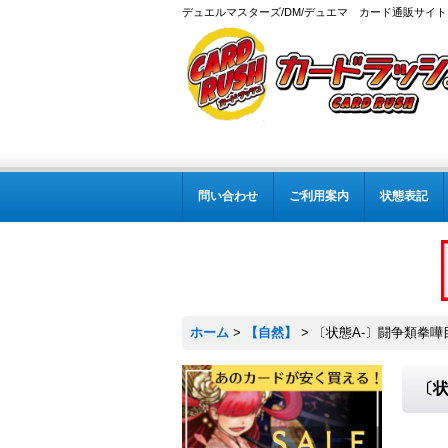
デュエルマスターズ/DM/デュエマ カード通販サイト
問い合わせ
ご利用案内
状態表記
ホーム
>
【自然】
>
〔状態A-〕闘争類拳嘩目
〔状