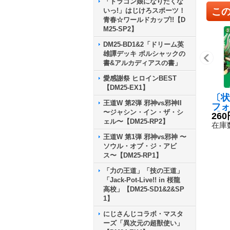
「ドラゴン娘になりたくな
こ
いっ!」はじけろスポーツ！
青春☆ワールドカップ!!【D
M25-SP2】
DM25-BD1&2「ドリーム英
雄譚デッキ ボルシャックの
書&アルカディアスの書」
愛感謝祭 ヒロインBEST
【DM25-EX1】
〔状
王道W 第2弾 邪神vs邪神II
フォ
〜ジャシン・イン・ザ・シ
【C
260
ェル〜【DM25-RP2】
36/
在庫数
然》
王道W 第1弾 邪神vs邪神 〜
ソウル・オブ・ジ・アビ
ス〜【DM25-RP1】
「力の王道」「技の王道」
「Jack-Pot-Live!! in 桜龍
高校」【DM25-SD1&2&SP
1】
にじさんじコラボ・マスタ
ーズ「異次元の超獣使い」