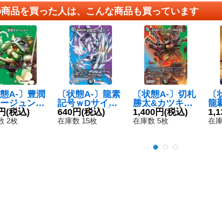
の商品を買った人は、こんな商品も買っています
態A-〕豊潤
〔状態A-〕龍素
〔状態A-〕切札
〔
ージュン
記号ｗDサイク
勝太&カツキン
龍
】{23EX2超
円
(税込)
ルペディア【S
640円
(税込)
グー熱血の物語
1,400円
(税込)
ト【
1,
超38}《自
R】{23EX2超7/
ー【DSR】{22E
1超
 2枚
在庫数 15枚
在庫数 5枚
在庫
超38}《多》
X1超2/超50}
《
《多》