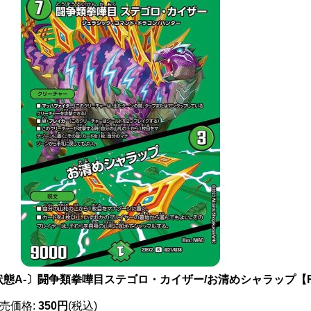
状態A-〕闘争類拳嘩目ステゴロ・カイザー/お清めシャラップ【R】{
売価格
:
350円
(税込)