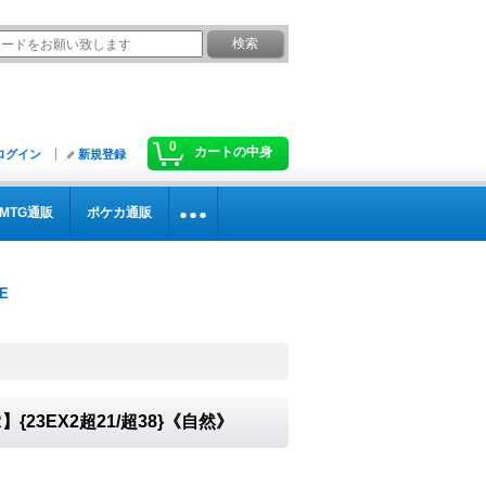
0
カートの中身
ログイン
新規登録
MTG通販
ポケカ通販
3EX2超21/超38}《自然》