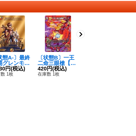
状態A-〕最終
〔状態B〕一王
〔状態B〕豊潤
〔
覇グレンモル
二命三眼槍【S
フォージュン
デ
SR】{22EX
130円
(税込)
R】{EX17超37/
420円
(税込)
【C】{23EX2超
180円
(税込)
{
4
G7/超G10}
超40}《多》
36/超38}《自
8
数 1枚
在庫数 1枚
在庫数 1枚
在
多》
然》