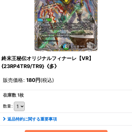
終末王秘伝オリジナルフィナーレ【VR】
{23RP4TR9/TR9}《多》
販売価格
:
180
円
(税込)
在庫数 1枚
数量
:
返品特約に関する重要事項