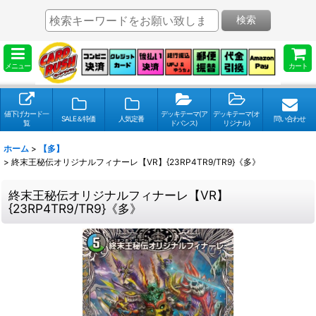
検索
メニュー
カート
値下げカード一
デッキテーマ(ア
デッキテーマ(オ
SALE＆特価
人気定番
問い合わせ
覧
ドバンス)
リジナル)
ホーム
>
【多】
>
終末王秘伝オリジナルフィナーレ【VR】{23RP4TR9/TR9}《多》
終末王秘伝オリジナルフィナーレ【VR】
{23RP4TR9/TR9}《多》