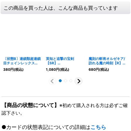
この商品を買った人は、こんな商品も買っています
〔状態B〕連鎖類超連鎖
英知と追撃の宝剣
魔刻の斬将オルゼキア/
目チェインレックス
【SR】
訪れる魔の時刻【R】
【SR】{EX0216/84}
{23RP4TR4/TR9}
{23BD735/60}《闇》
380
円
(税込)
1,080
円
(税込)
680
円
(税込)
《自然》
《多》
【商品の状態について】
※初めて購入される方は必ずご確
認下さい。
●カードの状態表記についての詳細は
こちら