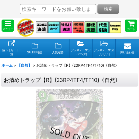
検索
メニュー
カート
値下げカード一
デッキテーマ(ア
デッキテーマ(オ
SALE＆特価
人気定番
問い合わせ
覧
ドバンス)
リジナル)
ホーム
>
【自然】
>
お清めトラップ【R】{23RP4TF4/TF10}《自然》
お清めトラップ【R】{23RP4TF4/TF10}《自然》