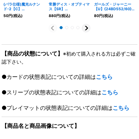
(パラ仕様)魔光ルナン
常勝ディス・オプティマ
ガールズ・ジャーニー
ド-2【C】
ス【SR】
【U】{24BD552/60}
{RP1973/95}《闇》
{DMR02S5/S5}《多》
《多》
50
円
(税込)
880
円
(税込)
80
円
(税込)
【商品の状態について】
※初めて購入される方は必ずご確
認下さい。
●カードの状態表記についての詳細は
こちら
●スリーブの状態表記についての詳細は
こちら
●プレイマットの状態表記についての詳細は
こちら
【商品名と商品画像について】