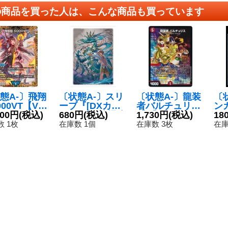
の商品を買った人は、こんな商品も買っています
態A-〕飛翔
〔状態A-〕スリ
〔状態A-〕龍装
〔
00VT【VI
ーブ『[DXカー
者バルチュリス
ン
24RP2SP1/
800円
(税込)
ドスリーブ]瀑水
680円
(税込)
【U】{P28/Y19}
1,730円
(税込)
ウ
18
5}《水》
神ミヅハノオオ
《火》
M3
 1枚
在庫数 1個
在庫数 3枚
在庫
ミカミ&ロス
《
ト』64枚入り
【サプライ】{-}