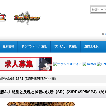
更新情報
ドラゴンボール通販
ワンピカード通販
遊戯王通販
の決断【SR】{23RP4SP5/SP4}《闇》
態A-〕絶望と反魂と滅殺の決断【SR】{23RP4SP5/SP4}《闇