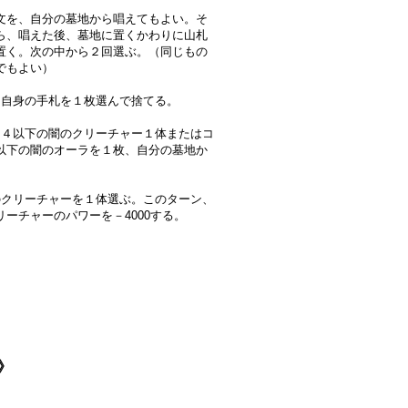
文を、自分の墓地から唱えてもよい。そ
ら、唱えた後、墓地に置くかわりに山札
置く。次の中から２回選ぶ。（同じもの
でもよい）
は自身の手札を１枚選んで捨てる。
ト４以下の闇のクリーチャー１体またはコ
以下の闇のオーラを１枚、自分の墓地か
。
のクリーチャーを１体選ぶ。このターン、
リーチャーのパワーを－4000する。
闇》