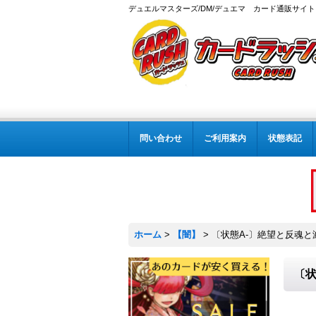
デュエルマスターズ/DM/デュエマ カード通販サイト
問い合わせ
ご利用案内
状態表記
ホーム
>
【闇】
>
〔状態A-〕絶望と反魂と滅殺
〔状