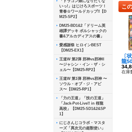
「ドラゴン娘になりたくな
こ
いっ!」はじけろスポーツ！
青春☆ワールドカップ!!【D
M25-SP2】
DM25-BD1&2「ドリーム英
雄譚デッキ ボルシャックの
書&アルカディアスの書」
愛感謝祭 ヒロインBEST
【DM25-EX1】
〔状
王道W 第2弾 邪神vs邪神II
龍50
〜ジャシン・イン・ザ・シ
C】{
34,
ェル〜【DM25-RP2】
SP
在庫数
王道W 第1弾 邪神vs邪神 〜
ソウル・オブ・ジ・アビ
ス〜【DM25-RP1】
「力の王道」「技の王道」
「Jack-Pot-Live!! in 桜龍
高校」【DM25-SD1&2&SP
1】
にじさんじコラボ・マスタ
ーズ「異次元の超獣使い」