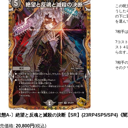
この呪
うした
の下に
を選ん
?相手
?コス
スト４
ら出す
?相手
そのク
態A-〕絶望と反魂と滅殺の決断【SR】{23RP4SP5/SP4}《
売価格
:
20,800円
(税込)