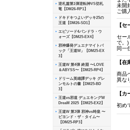
逆札篇第1弾逆転神VS切札
未開
竜【DM26-RP1】
ご購
ドキドキつよいデッキ25の
王道【DM26-SD1】
【セ
エピソード4パンドラ・ウ
セー
ォーズ【DM25-EX4】
で。)
邪神爆発デュエナマイトパ
同一
ック「王道W」【DM25-EX
3】
【在
王道W 第4弾 終淵 〜LOVE
＆ABYSS〜【DM25-RP4】
商品
ドリーム英雄譚デッキ グレ
異な
ンモルトの書【DM25-BD
3】
【カ
王道vs邪道 デュエキングW
DreaM 2025【DM25-EX2】
初め
王道W 第3弾 邪神vs時皇 〜
ビヨンド・ザ・タイム〜
【DM25-RP3】