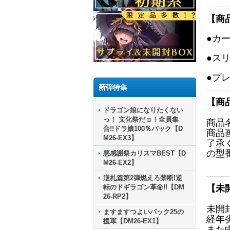
【商
●カ
●ス
●プ
新弾特集
【商
ドラゴン娘になりたくない
っ！ 文化祭だョ！全員集
商品
合!!ドラ娘100％パック【D
商品
M26-EX3】
了承
の型
悪感謝祭カリスマBEST【D
M26-EX2】
逆札篇第2弾燃えろ禁断!逆
転のドギラゴン革命!!【DM
【未
26-RP2】
未開
ますますつよいパック25の
経年
援軍【DM26-EX1】
また