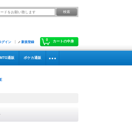
0
カートの中身
ログイン
新規登録
MTG通販
ポケカ通販
》