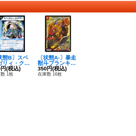
状態B〕スベ
〔状態A-〕暴走
ガリィ・クロ
獣斗ブランキー
ラー【R】{D
0円
(税込)
【SR】{RP10S
350円
(税込)
510/55/Y8}
10/S12}《火》
数 1枚
在庫数 16枚
水》