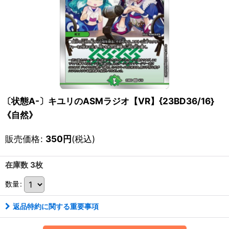
〔状態A-〕キユリのASMラジオ【VR】{23BD36/16}
《自然》
販売価格
:
350
円
(税込)
在庫数 3枚
数量
:
返品特約に関する重要事項