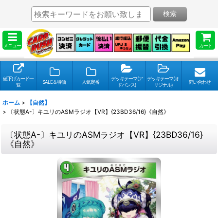
検索
メニュー
カート
値下げカード一
デッキテーマ(ア
デッキテーマ(オ
SALE＆特価
人気定番
問い合わせ
覧
ドバンス)
リジナル)
ホーム
>
【自然】
>
〔状態A-〕キユリのASMラジオ【VR】{23BD36/16}《自然》
〔状態A-〕キユリのASMラジオ【VR】{23BD36/16}
《自然》