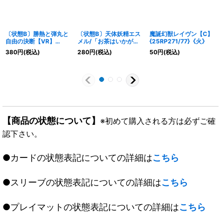
〔状態B〕勝熱と弾丸と
〔状態B〕天体妖精エス
魔誕幻獣レイヴン【C】
自由の決断【VR】
メル/「お茶はいかがで
{25RP271/77}《火》
{EX193/68}《無》
すか？」【VR】
380
円
(税込)
280
円
(税込)
50
円
(税込)
{EX1745/138}《多》
【商品の状態について】
※初めて購入される方は必ずご確
認下さい。
●カードの状態表記についての詳細は
こちら
●スリーブの状態表記についての詳細は
こちら
●プレイマットの状態表記についての詳細は
こちら