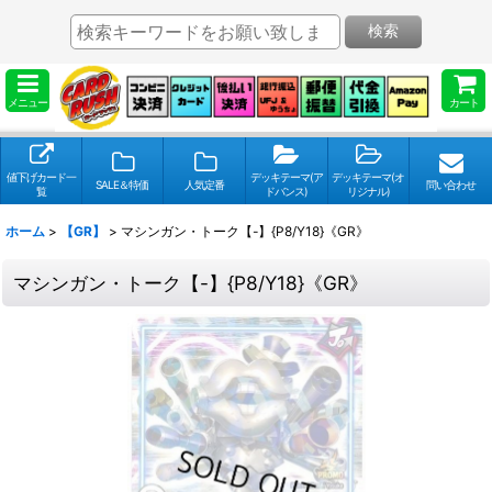
検索
メニュー
カート
値下げカード一
デッキテーマ(ア
デッキテーマ(オ
SALE＆特価
人気定番
問い合わせ
覧
ドバンス)
リジナル)
ホーム
>
【GR】
>
マシンガン・トーク【-】{P8/Y18}《GR》
マシンガン・トーク【-】{P8/Y18}《GR》