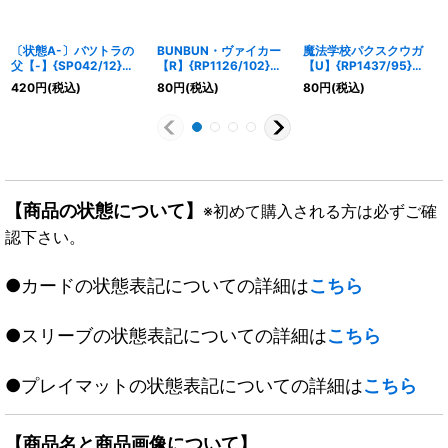
〔状態A-〕バツトラの
BUNBUN・ヴァイカー
魔法学校パクスクウガ
父【-】{SP042/12}
【R】{RP1126/102}
【U】{RP1437/95}
《GR》
《火》
《水》
420
円
(税込)
80
円
(税込)
80
円
(税込)
【商品の状態について】
※初めて購入される方は必ずご確
認下さい。
●カードの状態表記についての詳細は
こちら
●スリーブの状態表記についての詳細は
こちら
●プレイマットの状態表記についての詳細は
こちら
【商品名と商品画像について】