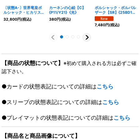
〔状態A-〕世界竜皇ボ
カーネンの心絵【C】
ボルシャック・ボルバル
ルシャック・ヒカリスマ
{P11/Y21}《光》
ザーク【SR】{25BD1秘
【SPR】{26EX2SPR秘
1/秘1}《多》
32,800
円
(税込)
380
円
(税込)
2超/SPR秘5}《多》
7,480
円
(税込)
【商品の状態について】
※初めて購入される方は必ずご確
認下さい。
●カードの状態表記についての詳細は
こちら
●スリーブの状態表記についての詳細は
こちら
●プレイマットの状態表記についての詳細は
こちら
【商品名と商品画像について】