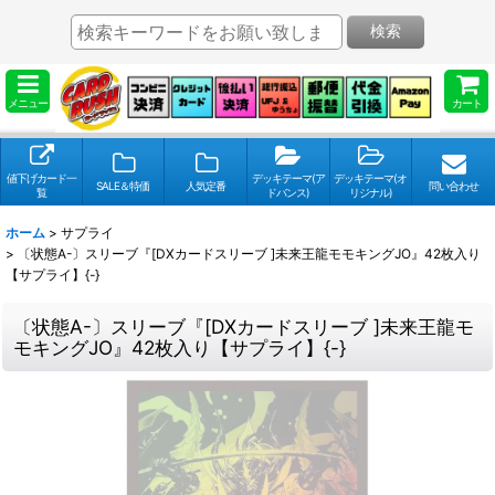
検索
メニュー
カート
値下げカード一
デッキテーマ(ア
デッキテーマ(オ
SALE＆特価
人気定番
問い合わせ
覧
ドバンス)
リジナル)
ホーム
>
サプライ
>
〔状態A-〕スリーブ『[DXカードスリーブ ]未来王龍モモキングJO』42枚入り
【サプライ】{-}
〔状態A-〕スリーブ『[DXカードスリーブ ]未来王龍モ
モキングJO』42枚入り【サプライ】{-}