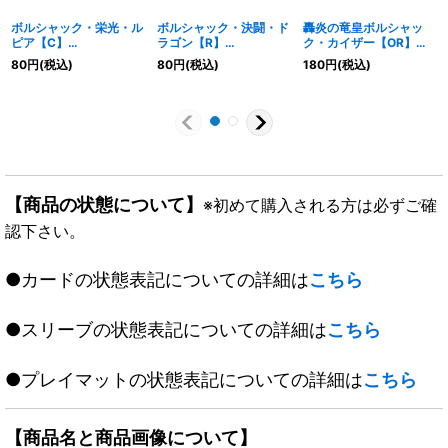
ボルシャック・栄光・ル
ボルシャック・決闘・ド
轟炎の竜皇ボルシャッ
ピア【C】
ラゴン【R】
ク・カイザー【OR】
{23BD460/60}《多》
{23BD442/60}《多》
{22RP2OR1/OR2}
80
円
(税込)
80
円
(税込)
180
円
(税込)
《火》
【商品の状態について】
※初めて購入される方は必ずご確
認下さい。
●カードの状態表記についての詳細は
こちら
●スリーブの状態表記についての詳細は
こちら
●プレイマットの状態表記についての詳細は
こちら
【商品名と商品画像について】