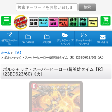
検索
メニュー
カート
値下げカード一
デッキテーマ(ア
デッキテーマ(オ
SALE＆特価
人気定番
問い合わせ
覧
ドバンス)
リジナル)
ホーム
>
【火】
>
ボルシャック・スーパーヒーロー/超英雄タイム【R】{23BD623/60}《火》
ボルシャック・スーパーヒーロー/超英雄タイム【R】
{23BD623/60}《火》