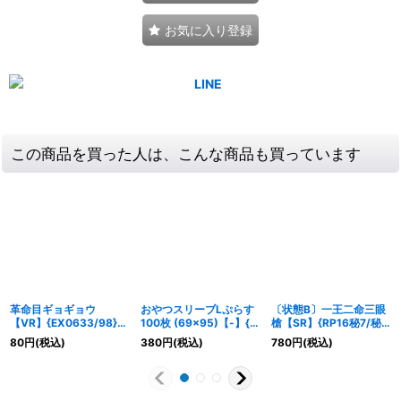
お気に入り登録
この商品を買った人は、こんな商品も買っています
革命目ギョギョウ
おやつスリーブLぷらす
〔状態B〕一王二命三眼
【VR】{EX0633/98}
100枚 (69×95)【-】{-}
槍【SR】{RP16秘7/秘
《自然》
《-》
15}《多》
80
円
(税込)
380
円
(税込)
780
円
(税込)