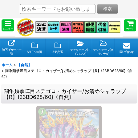
検索
メニュー
カート
値下げカード一
デッキテーマ(ア
デッキテーマ(オ
SALE＆特価
人気定番
問い合わせ
覧
ドバンス)
リジナル)
ホーム
>
【自然】
>
闘争類拳嘩目ステゴロ・カイザー/お清めシャラップ【R】{23BD628/60}《自
然》
闘争類拳嘩目ステゴロ・カイザー/お清めシャラップ
【R】{23BD628/60}《自然》