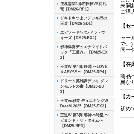
逆札篇第1弾逆転神VS切札
未開
竜【DM26-RP1】
ご購
ドキドキつよいデッキ25の
王道【DM26-SD1】
【セ
エピソード4パンドラ・ウ
セー
ォーズ【DM25-EX4】
で。)
邪神爆発デュエナマイトパ
同一
ック「王道W」【DM25-EX
3】
【在
王道W 第4弾 終淵 〜LOVE
＆ABYSS〜【DM25-RP4】
商品
ドリーム英雄譚デッキ グレ
異な
ンモルトの書【DM25-BD
3】
【カ
王道vs邪道 デュエキングW
DreaM 2025【DM25-EX2】
初め
王道W 第3弾 邪神vs時皇 〜
ビヨンド・ザ・タイム〜
【DM25-RP3】