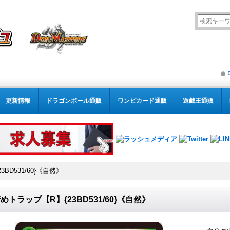
更新情報
ドラゴンボール通販
ワンピカード通販
遊戯王通販
BD531/60}《自然》
めトラップ【R】{23BD531/60}《自然》