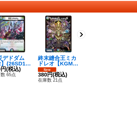
災デドダム
終末縫合王ミカ
魔誕と光喜と楽
ボ
】{26SD1A
ドレオ【KGM】
識と炎怒と哀樹
ト
/16}《多》
0円
(税込)
{26SD1T3/13}
の決断【VR】{2
X
5
《多》
380円
(税込)
6SD1B5/13}
280円
(税込)
然
数 65点
在
《多》
在庫数 21点
在庫数 23点