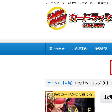
デュエルマスターズ/DM/デュエマ カード通販サイト
問い合わせ
ご利用案内
状態表記
ホーム
>
【自然】
>
お清めトラップ【R】{23
お清