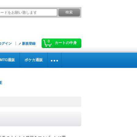
0
カートの中身
ログイン
新規登録
MTG通販
ポケカ通販