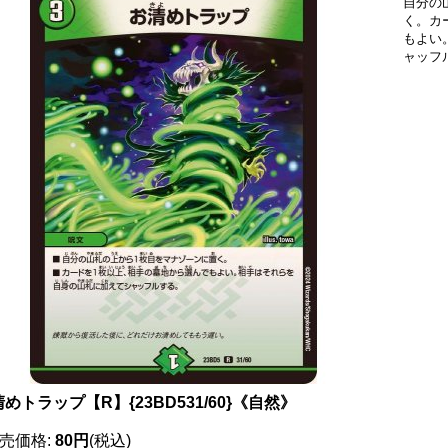
自分の
く。カ
もよい
ャッフ
めトラップ【R】{23BD531/60}《自然》
売価格
:
80円
(税込)