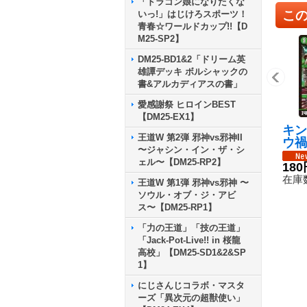
「ドラゴン娘になりたくな
こ
いっ!」はじけろスポーツ！
青春☆ワールドカップ!!【D
M25-SP2】
DM25-BD1&2「ドリーム英
雄譚デッキ ボルシャックの
書&アルカディアスの書」
愛感謝祭 ヒロインBEST
【DM25-EX1】
キン
王道W 第2弾 邪神vs邪神II
ウ禍
〜ジャシン・イン・ザ・シ
九十
ェル〜【DM25-RP2】
S】{
180
12
在庫数
王道W 第1弾 邪神vs邪神 〜
ソウル・オブ・ジ・アビ
ス〜【DM25-RP1】
「力の王道」「技の王道」
「Jack-Pot-Live!! in 桜龍
高校」【DM25-SD1&2&SP
1】
にじさんじコラボ・マスタ
ーズ「異次元の超獣使い」