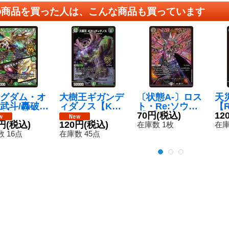
の商品を買った人は、こんな商品も買っています
グダム・オ
大樹王ギガンデ
〔状態A-〕ロス
天
武斗/轟破天
ィダノス【KG
ト・Re:ソウル
【R
九語【MA
M】{26SD1X4/1
【R】{23BD11
70円
(税込)
13
12
26SD1U2F/
円
(税込)
3}《多》
120円
(税込)
0/18}《闇》
在庫数 1枚
在庫
}《自然》
 16点
在庫数 45点