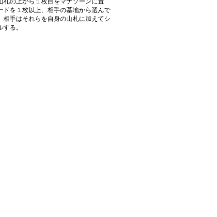
山札の上から１枚目をマナゾーンに置
ードを１枚以上、相手の墓地から選んで
。相手はそれらを自身の山札に加えてシ
ルする。