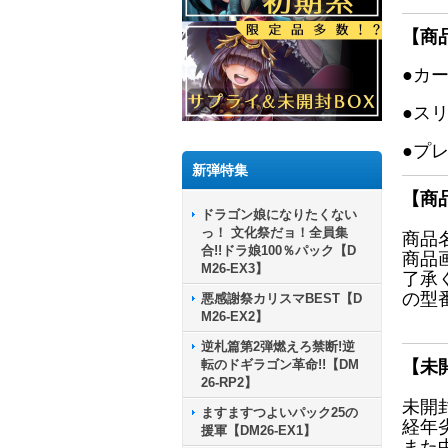
【商
●カ
●ス
●プ
新弾特集
【商
ドラゴン娘になりたくない
っ！ 文化祭だョ！全員集
商品
合!!ドラ娘100％パック【D
商品
M26-EX3】
了承
の型
悪感謝祭カリスマBEST【D
M26-EX2】
逆札篇第2弾燃えろ禁断!逆
転のドギラゴン革命!!【DM
【未
26-RP2】
未開
ますますつよいパック25の
経年
援軍【DM26-EX1】
また