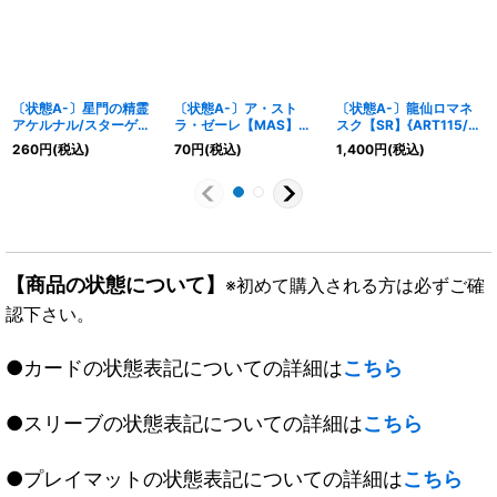
〔状態A-〕星門の精霊
〔状態A-〕ア・スト
〔状態A-〕龍仙ロマネ
アケルナル/スターゲイ
ラ・ゼーレ【MAS】
スク【SR】{ART115/5}
ズ・ゲート【VR】
{RP09M3/M3}《水》
《多》
260
円
(税込)
70
円
(税込)
1,400
円
(税込)
{23RP4TR7/TR9}
《光》
【商品の状態について】
※初めて購入される方は必ずご確
認下さい。
●カードの状態表記についての詳細は
こちら
●スリーブの状態表記についての詳細は
こちら
●プレイマットの状態表記についての詳細は
こちら