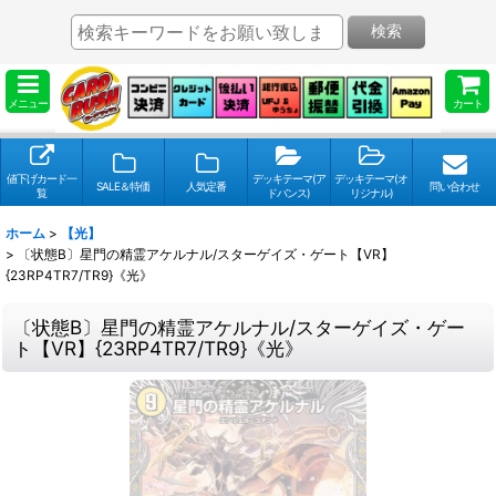
検索
メニュー
カート
値下げカード一
デッキテーマ(ア
デッキテーマ(オ
SALE＆特価
人気定番
問い合わせ
覧
ドバンス)
リジナル)
ホーム
>
【光】
>
〔状態B〕星門の精霊アケルナル/スターゲイズ・ゲート【VR】
{23RP4TR7/TR9}《光》
〔状態B〕星門の精霊アケルナル/スターゲイズ・ゲー
ト【VR】{23RP4TR7/TR9}《光》