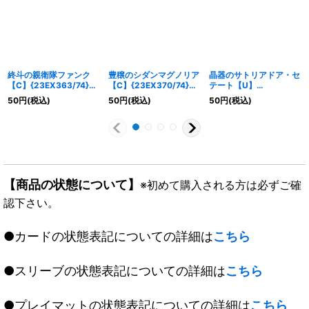
終斗の親衛隊ファンク
豊穣のシダンマグノリア
晶器のサトリアドア・セ
【C】{23EX363/74}
【C】{23EX370/74}
テート【U】
《闇》
《自然》
{23EX334/74}《光》
50
円
(税込)
50
円
(税込)
50
円
(税込)
【商品の状態について】
※初めて購入される方は必ずご確
認下さい。
●カードの状態表記についての詳細は
こちら
●スリーブの状態表記についての詳細は
こちら
●プレイマットの状態表記についての詳細は
こちら