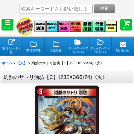
検索
メニュー
カート
値下げカード一
デッキテーマ(ア
デッキテーマ(オ
SALE＆特価
人気定番
問い合わせ
覧
ドバンス)
リジナル)
ホーム
>
【火】
>
灼熱のサトリ油坊【C】{23EX366/74}《火》
灼熱のサトリ油坊【C】{23EX366/74}《火》