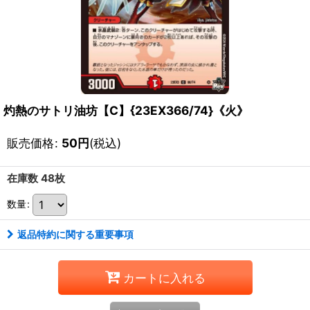
灼熱のサトリ油坊【C】{23EX366/74}《火》
販売価格
:
50
円
(税込)
在庫数 48枚
数量
:
返品特約に関する重要事項
カートに入れる