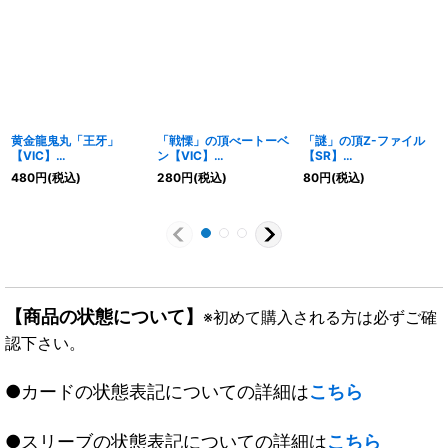
黄金龍鬼丸「王牙」
「戦慄」の頂べートーベ
「謎」の頂Z-ファイル
【VIC】
ン【VIC】
【SR】
{23EX3TR3/TR15}
{23EX3TR5/TR15}
{23EX3TR14/TR15}
480
円
(税込)
280
円
(税込)
80
円
(税込)
《無》
《無》
《無》
【商品の状態について】
※初めて購入される方は必ずご確
認下さい。
●カードの状態表記についての詳細は
こちら
●スリーブの状態表記についての詳細は
こちら