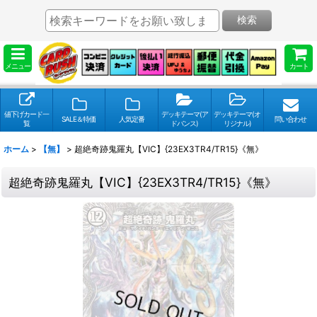
検索
メニュー
カート
値下げカード一
デッキテーマ(ア
デッキテーマ(オ
SALE＆特価
人気定番
問い合わせ
覧
ドバンス)
リジナル)
ホーム
>
【無】
>
超絶奇跡鬼羅丸【VIC】{23EX3TR4/TR15}《無》
超絶奇跡鬼羅丸【VIC】{23EX3TR4/TR15}《無》