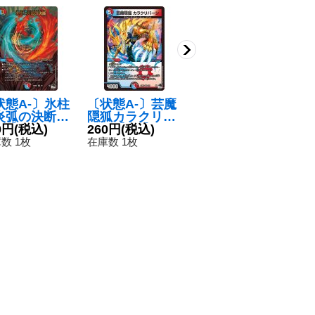
状態A-〕氷柱
〔状態A-〕芸魔
超化秘伝タノシ
グ
炎弧の決断
隠狐カラクリバ
キチシキ【U】
弾
R】{23RP4
0円
(税込)
ーシ【VR】{23
260円
(税込)
{24RP136/75}
50円
(税込)
3
8
/8}《多》
RP36/74}《多》
《水》
数 1枚
在庫数 1枚
在庫数 64枚
在