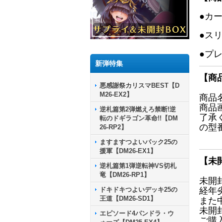
●カ
●ス
●プ
新弾特集
【商
悪感謝祭カリスマBEST【D
M26-EX2】
商品
商品
逆札篇第2弾燃えろ禁断!逆
了承
転のドギラゴン革命!!【DM
の型
26-RP2】
ますますつよいパック25の
援軍【DM26-EX1】
【未
逆札篇第1弾逆転神VS切札
竜【DM26-RP1】
未開
ドキドキつよいデッキ25の
経年
王道【DM26-SD1】
また
未開
エピソード4パンドラ・ウ
ご購