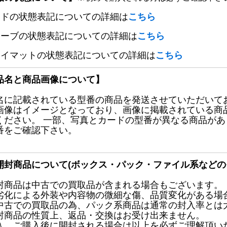
ードの状態表記についての詳細は
こちら
リーブの状態表記についての詳細は
こちら
レイマットの状態表記についての詳細は
こちら
品名と商品画像について】
名に記載されている型番の商品を発送させていただいて
画像はイメージとなっており、画像に掲載されている商
ください。 一部、写真とカードの型番が異なる商品が
番をご確認下さい。
開封商品について(ボックス・パック・ファイル系などの
封商品は中古での買取品が含まれる場合もございます。
劣化による外装や内容物の微細な傷、品質変化がある場
中古での買取品の為、パック系商品は通常の封入率とは
封商品の性質上、返品・交換はお受け出来ません。
入、ご購入後に開封される場合は以上を必ずご理解頂い