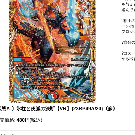
を与え
選んで
?相手
ーンの
ブロッ
?自分
?コス
から出
態A-〕氷柱と炎弧の決断【VR】{23RP49A/20}《多》
売価格
:
480円
(税込)