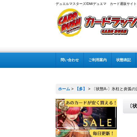
デュエルマスターズ/DM/デュエマ カード通販サイト
問い合わせ
ご利用案内
状態表記
ホーム
>
【多】
>
〔状態A-〕氷柱と炎弧の決断
〔状