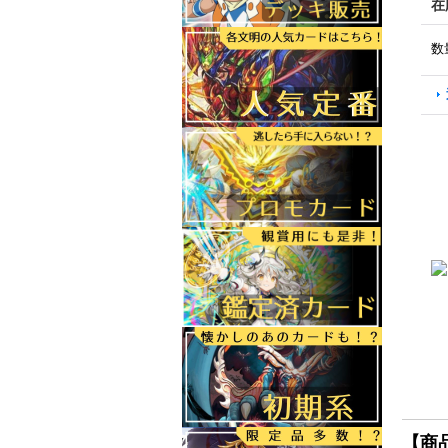
在
数
【商