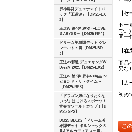
ォーズ【DM25-EX4】
邪神爆発デュエナマイトパ
【セ
ック「王道W」【DM25-EX
3】
セー
王道W 第4弾 終淵 〜LOVE
で。)
＆ABYSS〜【DM25-RP4】
同一
ドリーム英雄譚デッキ グレ
ンモルトの書【DM25-BD
【在
3】
王道vs邪道 デュエキングW
商品
DreaM 2025【DM25-EX2】
異な
王道W 第3弾 邪神vs時皇 〜
ビヨンド・ザ・タイム〜
【カ
【DM25-RP3】
初め
「ドラゴン娘になりたくな
いっ!」はじけろスポーツ！
青春☆ワールドカップ!!【D
M25-SP2】
DM25-BD1&2「ドリーム英
こ
雄譚デッキ ボルシャックの
書&アルカディアスの書」