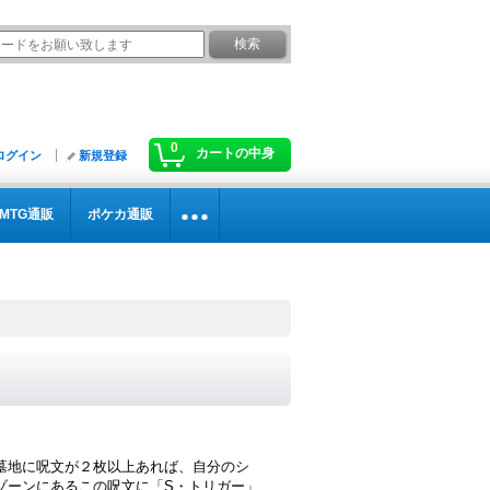
0
カートの中身
ログイン
新規登録
MTG通販
ポケカ通販
墓地に呪文が２枚以上あれば、自分のシ
ゾーンにあるこの呪文に「S・トリガー」