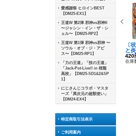
愛感謝祭 ヒロインBEST
【DM25-EX1】
王道W 第2弾 邪神vs邪神II
〜ジャシン・イン・ザ・シ
ェル〜【DM25-RP2】
王道W 第1弾 邪神vs邪神 〜
〔状
ソウル・オブ・ジ・アビ
と炎
ス〜【DM25-RP1】
【V
420
9A
在庫数
「力の王道」「技の王道」
「Jack-Pot-Live!! in 桜龍
高校」【DM25-SD1&2&SP
1】
にじさんじコラボ・マスタ
ーズ「異次元の超獣使い」
【DM24-EX4】
特定商取引法表示
ご利用案内