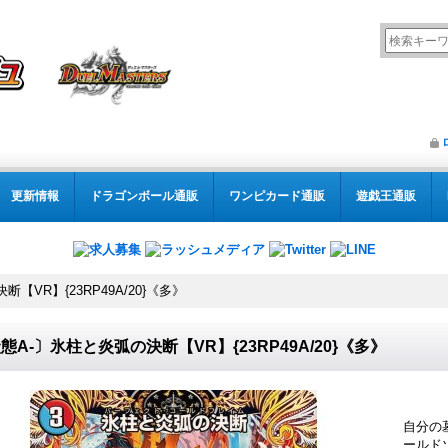
更新情報
ドラゴンボール通販
ワンピカード通販
遊戯王通販
【VR】{23RP49A/20}《多》
態A-〕氷柱と炎弧の決断【VR】{23RP49A/20}《多》
自分の
ールド