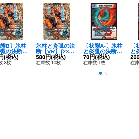
態B〕氷柱
氷柱と炎弧の決
〔状態A-〕氷柱
〔
弧の決断
断【VR】{23RP
と炎弧の決断
と
R】{23RP4
円
(税込)
49A/20}《多》
580円
(税込)
【VR】{23RP4
70円
(税込)
【V
26
/20}《多》
3/74}《多》
X3
 3枚
在庫数 10枚
在庫数 1枚
在庫