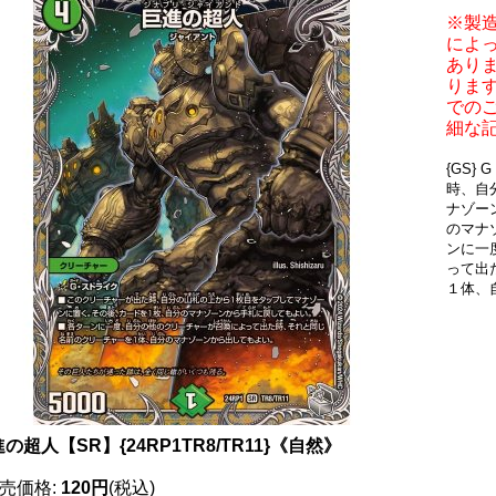
※製
によ
あり
りま
での
細な
{GS
時、自
ナゾー
のマナ
ンに一
って出
１体、
の超人【SR】{24RP1TR8/TR11}《自然》
売価格
:
120円
(税込)