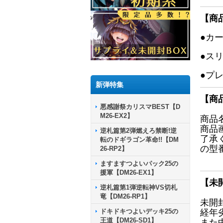
【商
●カ
●ス
●プ
新弾特集
【商
悪感謝祭カリスマBEST【D
M26-EX2】
商品
商品
逆札篇第2弾燃えろ禁断!逆
了承
転のドギラゴン革命!!【DM
の型
26-RP2】
ますますつよいパック25の
援軍【DM26-EX1】
【未
逆札篇第1弾逆転神VS切札
竜【DM26-RP1】
未開
ドキドキつよいデッキ25の
経年
王道【DM26-SD1】
また