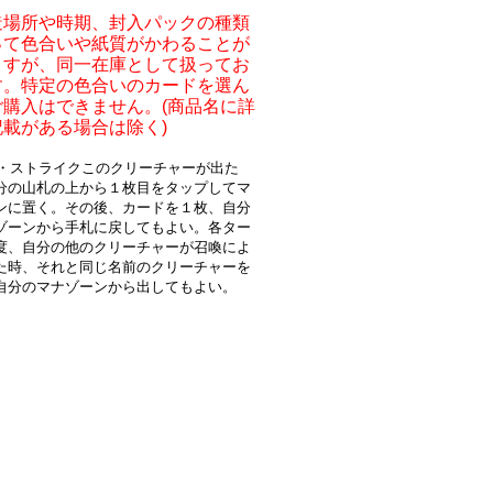
造場所や時期、封入パックの種類
って色合いや紙質がかわることが
ますが、同一在庫として扱ってお
す。特定の色合いのカードを選ん
ご購入はできません。(商品名に詳
記載がある場合は除く)
} G・ストライクこのクリーチャーが出た
分の山札の上から１枚目をタップしてマ
ンに置く。その後、カードを１枚、自分
ゾーンから手札に戻してもよい。各ター
度、自分の他のクリーチャーが召喚によ
た時、それと同じ名前のクリーチャーを
自分のマナゾーンから出してもよい。