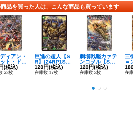
の商品を買った人は、こんな商品も買っています
ディアン・
巨進の超人【S
劇場戦艦カァテ
三
ット・ドラ
R】{24RP1S10/
ンコヲル【S
＝
【SR】{24
円
(税込)
S10}《自然》
120円
(税込)
R】{24RP1TR9/
120円
(税込)
イフ
18
TR6/TR11}
TR11}《多》
RP
 33枚
在庫数 17枚
在庫数 3枚
在庫
》
《