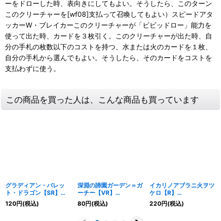
ーをドローした時、表向きにしてもよい。そうしたら、このターン
このクリーチャーを[wf08]支払って召喚してもよい）スピードアタ
ッカーW・ブレイカーこのクリーチャーが「ビビッドロー」能力を
使って出た時、カードを３枚引く。このクリーチャーが出た時、自
分の手札の枚数以下のコストを持つ、水または火のカードを１枚、
自分の手札から選んでもよい。そうしたら、そのカードをコストを
支払わずに使う。
この商品を買った人は、こんな商品も買っています
グラディアン・バレッ
深淵の諦園ガーデン＝ガ
イカリノアブラニ火ヲツ
ト・ドラゴン【SR】
ーチー【VR】
ケロ【R】
{24RP1TR6/TR11}
{24RP12/75}《闇》
{24RP123/75}《火》
120
円
(税込)
80
円
(税込)
220
円
(税込)
《火》