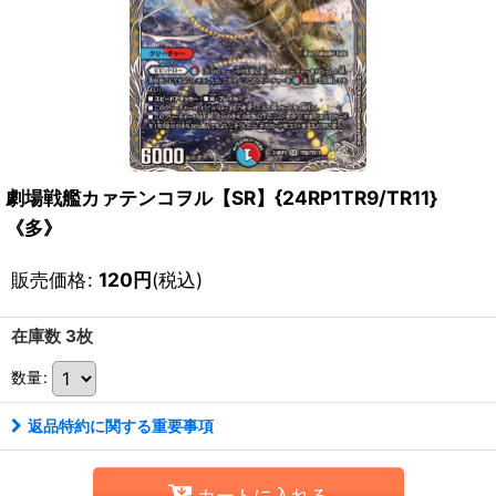
劇場戦艦カァテンコヲル【SR】{24RP1TR9/TR11}
《多》
販売価格
:
120
円
(税込)
在庫数 3枚
数量
:
返品特約に関する重要事項
カートに入れる