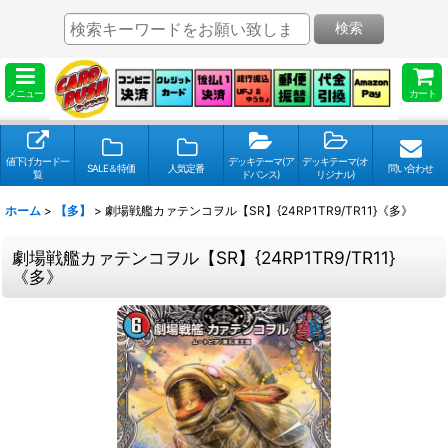
検索
メニュー
カート
値下げカード一
デッキテーマ(ア
デッキテーマ(オ
SALE＆特価
人気定番
問い合わせ
覧
ドバンス)
リジナル)
ホーム
>
【多】
>
劇場戦艦カァテンコヲル【SR】{24RP1TR9/TR11}《多》
劇場戦艦カァテンコヲル【SR】{24RP1TR9/TR11}
《多》