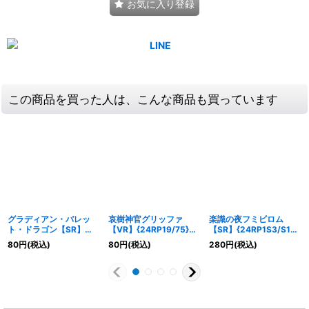
お気に入り登録
この商品を買った人は、こんな商品も買っています
グラディアン・バレッ
哀樹神官グリッファ
楽識の夜フミビロム
ト・ドラゴン【SR】
【VR】{24RP19/75}
【SR】{24RP1S3/S10}
{24RP1S8/S10}《火》
《多》
《水》
80
円
(税込)
80
円
(税込)
280
円
(税込)