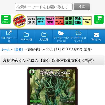
検索
メニュー
カート
値下げカード一
デッキテーマ(ア
デッキテーマ(オ
SALE＆特価
人気定番
問い合わせ
覧
ドバンス)
リジナル)
ホーム
>
【自然】
>
哀樹の夜シンベロム【SR】{24RP1S9/S10}《自然》
哀樹の夜シンベロム【SR】{24RP1S9/S10}《自然》