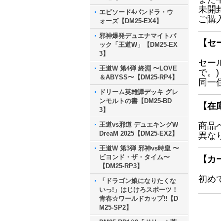
未開
エピソード4パンドラ・ウ
ご購
ォーズ【DM25-EX4】
邪神爆発デュエナマイトパ
【セ
ック「王道W」【DM25-EX
3】
セー
王道W 第4弾 終淵 〜LOVE
で。)
＆ABYSS〜【DM25-RP4】
同一
ドリーム英雄譚デッキ グレ
ンモルトの書【DM25-BD
【在
3】
王道vs邪道 デュエキングW
商品
DreaM 2025【DM25-EX2】
異な
王道W 第3弾 邪神vs時皇 〜
ビヨンド・ザ・タイム〜
【カ
【DM25-RP3】
初め
「ドラゴン娘になりたくな
いっ!」はじけろスポーツ！
青春☆ワールドカップ!!【D
M25-SP2】