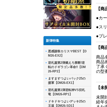
【商
●カ
●ス
●プ
新弾特集
【商
悪感謝祭カリスマBEST【D
M26-EX2】
商品
商品
逆札篇第2弾燃えろ禁断!逆
了承
転のドギラゴン革命!!【DM
の型
26-RP2】
ますますつよいパック25の
援軍【DM26-EX1】
【未
逆札篇第1弾逆転神VS切札
竜【DM26-RP1】
未開
ドキドキつよいデッキ25の
経年
王道【DM26-SD1】
また