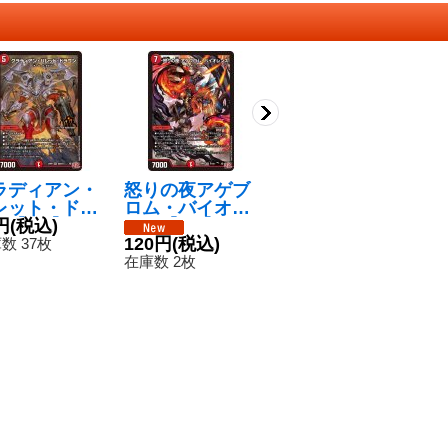
ラディアン・
怒りの夜アゲブ
ロウゴク童子
罰
レット・ドラ
ロム・バイオレ
【C】{24RP47
【
【SR】{24
円
(税込)
ンス【SR】{24
1/76}《火》
120円
(税込)
1
8
1S8/S10}
RP3S7/S11}
120円
(税込)
数 37枚
在庫数 180枚
在
火》
《火》
在庫数 2枚