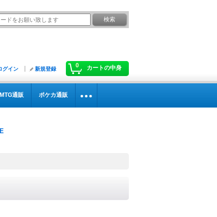
0
カートの中身
ログイン
新規登録
MTG通販
ポケカ通販