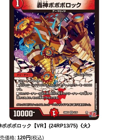
ボボボロック【VR】{24RP13/75}《火》
売価格
:
120円
(税込)