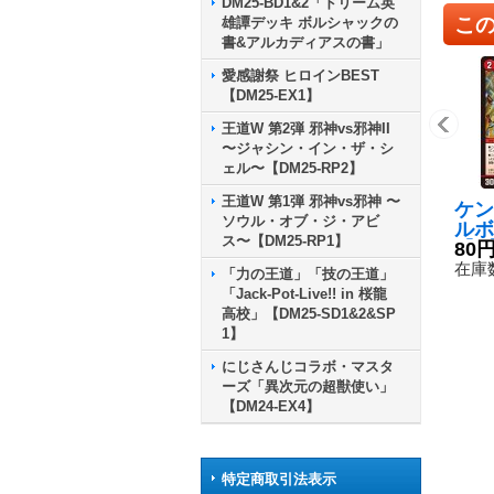
DM25-BD1&2「ドリーム英
こ
雄譚デッキ ボルシャックの
書&アルカディアスの書」
愛感謝祭 ヒロインBEST
【DM25-EX1】
王道W 第2弾 邪神vs邪神II
〜ジャシン・イン・ザ・シ
ェル〜【DM25-RP2】
王道W 第1弾 邪神vs邪神 〜
ケン
ソウル・オブ・ジ・アビ
ルボ
ス〜【DM25-RP1】
【R
80
2/7
在庫数
「力の王道」「技の王道」
「Jack-Pot-Live!! in 桜龍
高校」【DM25-SD1&2&SP
1】
にじさんじコラボ・マスタ
ーズ「異次元の超獣使い」
【DM24-EX4】
特定商取引法表示