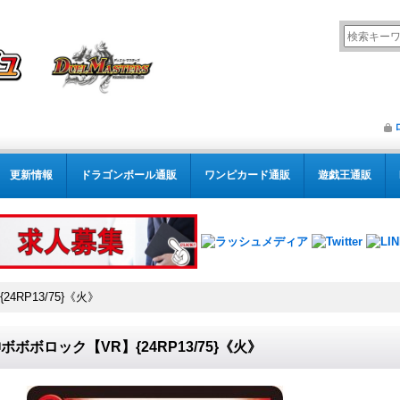
更新情報
ドラゴンボール通販
ワンピカード通販
遊戯王通販
4RP13/75}《火》
ボボボロック【VR】{24RP13/75}《火》