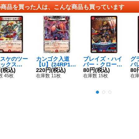
の商品を買った人は、こんな商品も買っています
スケのツー
カンゴク入道
ブレイズ・ハイ
グ
ックス
【U】{24RP1T
パー・クロー
バ
】{24RP22
円
(税込)
8/T12}《火》
220円
(税込)
【U】{24RP24
80円
(税込)
ゴン
80
5}《火》
5/75}《火》
RP
 45枚
在庫数 11枚
在庫数 15枚
在庫
《