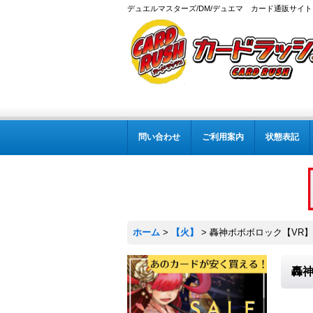
デュエルマスターズ/DM/デュエマ カード通販サイト
問い合わせ
ご利用案内
状態表記
ホーム
>
【火】
>
轟神ボボボロック【VR】{2
轟神