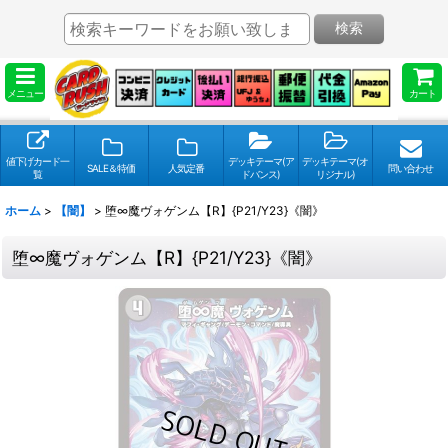
検索
メニュー
カート
値下げカード一
デッキテーマ(ア
デッキテーマ(オ
SALE＆特価
人気定番
問い合わせ
覧
ドバンス)
リジナル)
ホーム
>
【闇】
>
堕∞魔ヴォゲンム【R】{P21/Y23}《闇》
堕∞魔ヴォゲンム【R】{P21/Y23}《闇》