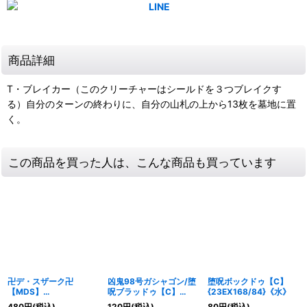
商品詳細
T・ブレイカー（このクリーチャーはシールドを３つブレイクす
る）自分のターンの終わりに、自分の山札の上から13枚を墓地に置
く。
この商品を買った人は、こんな商品も買っています
卍デ・スザーク卍
凶鬼98号ガシャゴン/堕
堕呪ボックドゥ【C】
【MDS】
呪ブラッドゥ【C】
{23EX168/84}《水》
{EX19M20/M40}
{23RP4T10/T10}
480
円
(税込)
120
円
(税込)
80
円
(税込)