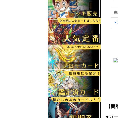
在
【商
●カ