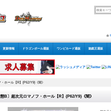
更新情報
ドラゴンボール通販
ワンピカード通販
遊戯王通販
ホール【R】{P62/Y9}《闇》
態B〕超次元ロマノフ・ホール【R】{P62/Y9}《闇》