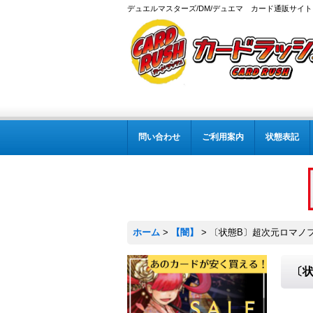
デュエルマスターズ/DM/デュエマ カード通販サイト
問い合わせ
ご利用案内
状態表記
ホーム
>
【闇】
>
〔状態B〕超次元ロマノフ・
〔状