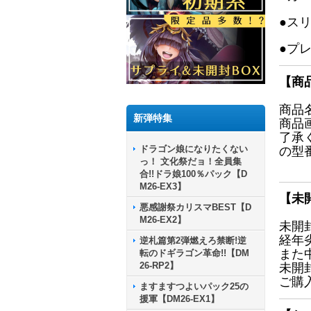
●ス
●プ
【商
商品
新弾特集
商品
了承
ドラゴン娘になりたくない
の型
っ！ 文化祭だョ！全員集
合!!ドラ娘100％パック【D
M26-EX3】
【未
悪感謝祭カリスマBEST【D
M26-EX2】
未開
経年
逆札篇第2弾燃えろ禁断!逆
また
転のドギラゴン革命!!【DM
26-RP2】
未開
ご購
ますますつよいパック25の
援軍【DM26-EX1】