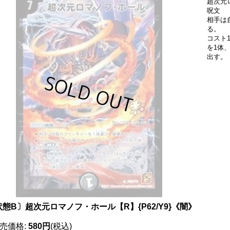
超次元
呪文
相手は
る。
コスト
を1体
出す。
状態B〕超次元ロマノフ・ホール【R】{P62/Y9}《闇》
売価格
:
580円
(税込)