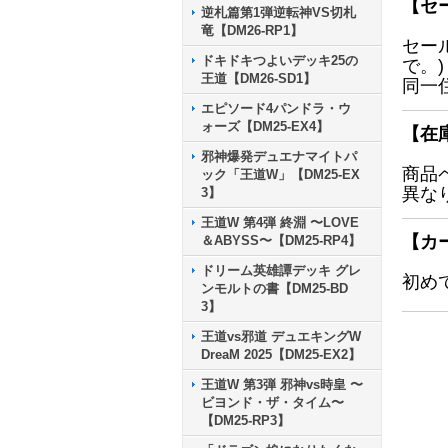
【セ
逆札篇第1弾逆転神VS切札
竜【DM26-RP1】
セー
ドキドキつよいデッキ25の
で。)
王道【DM26-SD1】
同一
エピソード4パンドラ・ウ
ォーズ【DM25-EX4】
【在
邪神爆発デュエナマイトパ
商品
ック「王道W」【DM25-EX
異な
3】
王道W 第4弾 終淵 〜LOVE
【カ
＆ABYSS〜【DM25-RP4】
ドリーム英雄譚デッキ グレ
初め
ンモルトの書【DM25-BD
3】
王道vs邪道 デュエキングW
DreaM 2025【DM25-EX2】
王道W 第3弾 邪神vs時皇 〜
ビヨンド・ザ・タイム〜
【DM25-RP3】