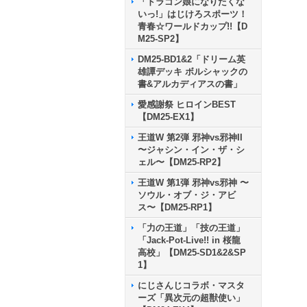
「ドラゴン娘になりたくな
いっ!」はじけろスポーツ！
青春☆ワールドカップ!!【D
M25-SP2】
DM25-BD1&2「ドリーム英
雄譚デッキ ボルシャックの
書&アルカディアスの書」
愛感謝祭 ヒロインBEST
【DM25-EX1】
王道W 第2弾 邪神vs邪神II
〜ジャシン・イン・ザ・シ
ェル〜【DM25-RP2】
王道W 第1弾 邪神vs邪神 〜
ソウル・オブ・ジ・アビ
ス〜【DM25-RP1】
「力の王道」「技の王道」
「Jack-Pot-Live!! in 桜龍
高校」【DM25-SD1&2&SP
1】
にじさんじコラボ・マスタ
ーズ「異次元の超獣使い」