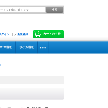
0
カートの中身
ログイン
新規登録
MTG通販
ポケカ通販