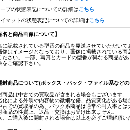
リーブの状態表記についての詳細は
こちら
レイマットの状態表記についての詳細は
こちら
品名と商品画像について】
名に記載されている型番の商品を発送させていただいて
画像はイメージとなっており、画像に掲載されている商
ください。 一部、写真とカードの型番が異なる商品が
番をご確認下さい。
開封商品について(ボックス・パック・ファイル系などの
封商品は中古での買取品が含まれる場合もございます。
劣化による外装や内容物の微細な傷、品質変化がある場
中古での買取品の為、パック系商品は通常の封入率とは
封商品の性質上、返品・交換はお受け出来ません。
入、ご購入後に開封される場合は以上を必ずご理解頂い