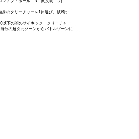
ロマノフ・ホール R 闇文明 (7)
自身のクリーチャーを1体選び、破壊す
10以下の闇のサイキック・クリーチャー
、自分の超次元ゾーンからバトルゾーンに