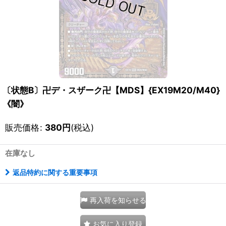
〔状態B〕卍デ・スザーク卍【MDS】{EX19M20/M40}
《闇》
販売価格
:
380
円
(税込)
在庫なし
返品特約に関する重要事項
再入荷を知らせる
お気に入り登録