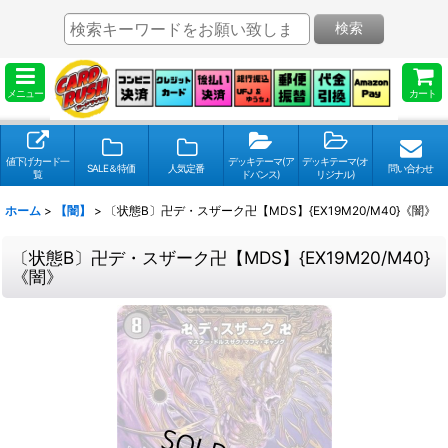
検索
メニュー
カート
値下げカード一
デッキテーマ(ア
デッキテーマ(オ
SALE＆特価
人気定番
問い合わせ
覧
ドバンス)
リジナル)
ホーム
>
【闇】
>
〔状態B〕卍デ・スザーク卍【MDS】{EX19M20/M40}《闇》
〔状態B〕卍デ・スザーク卍【MDS】{EX19M20/M40}
《闇》