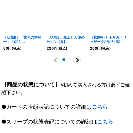
〔状態B〕「雷光の聖騎
〔状態B〕魔王と天使の
〔状態A-〕卍月ガ・リ
士」【SR】
サイン【R】
ュザーク卍/卍・獄・殺
{RP21TR8/TR10}
{EX1423/110}《多》
【MAS】{BD203/12}
80
円
(税込)
220
円
(税込)
260
円
(税込)
《多》
《闇》
【商品の状態について】
※初めて購入される方は必ずご確
認下さい。
●カードの状態表記についての詳細は
こちら
●スリーブの状態表記についての詳細は
こちら