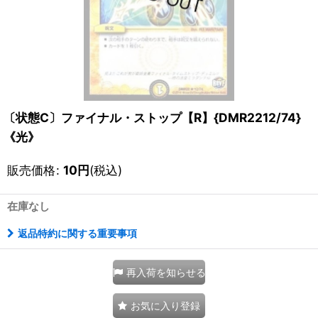
〔状態C〕ファイナル・ストップ【R】{DMR2212/74}
《光》
販売価格
:
10
円
(税込)
在庫なし
返品特約に関する重要事項
再入荷を知らせる
お気に入り登録