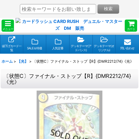
検索
メニュー
カート
値下げカード一
デッキテーマ(ア
デッキテーマ(オ
SALE＆特価
人気定番
問い合わせ
覧
ドバンス)
リジナル)
ホーム
>
【光】
>
〔状態C〕ファイナル・ストップ【R】{DMR2212/74}《光》
〔状態C〕ファイナル・ストップ【R】{DMR2212/74}
《光》