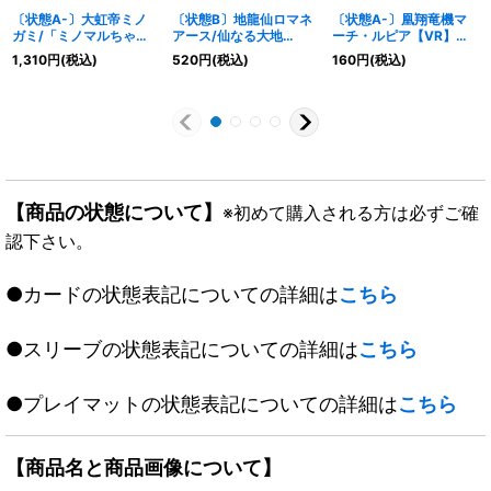
〔状態A-〕大虹帝ミノ
〔状態B〕地龍仙ロマネ
〔状態A-〕凰翔竜機マ
ガミ/「ミノマルちゃ
アース/仙なる大地
ーチ・ルピア【VR】
ん！わたしがついてる
【SR】{23BD514/60}
{24EX131/89}《多》
1,310
円
(税込)
520
円
(税込)
160
円
(税込)
わ！」【SR】
《自然》
{25EX111/89}《自然》
【商品の状態について】
※初めて購入される方は必ずご確
認下さい。
●カードの状態表記についての詳細は
こちら
●スリーブの状態表記についての詳細は
こちら
●プレイマットの状態表記についての詳細は
こちら
【商品名と商品画像について】