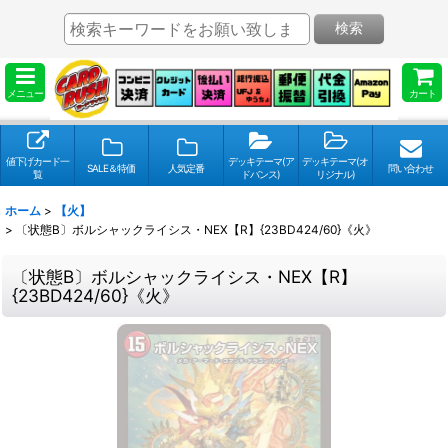
検索
メニュー
カート
値下げカード一
デッキテーマ(ア
デッキテーマ(オ
SALE＆特価
人気定番
問い合わせ
覧
ドバンス)
リジナル)
ホーム
>
【火】
>
〔状態B〕ボルシャックライシス・NEX【R】{23BD424/60}《火》
〔状態B〕ボルシャックライシス・NEX【R】
{23BD424/60}《火》