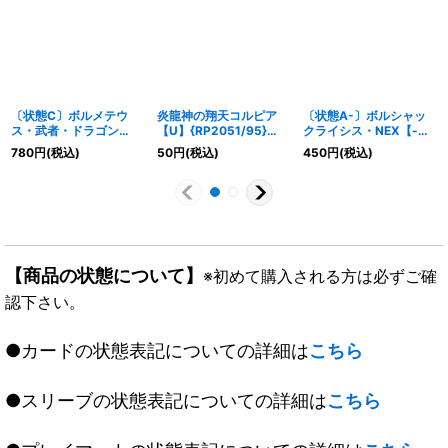
〔状態C〕ボルメテウ
炎龍神の翔天コルピア
〔状態A-〕ボルシャッ
ス・武者・ドラゴン
【U】{RP2051/95}
クライシス・NEX【-】
【SR】
《多》
{EX1549/50}《火》
780
円
(税込)
50
円
(税込)
450
円
(税込)
{DMX19S37/???}
《火》
【商品の状態について】
※初めて購入される方は必ずご確
認下さい。
●カードの状態表記についての詳細は
こちら
●スリーブの状態表記についての詳細は
こちら