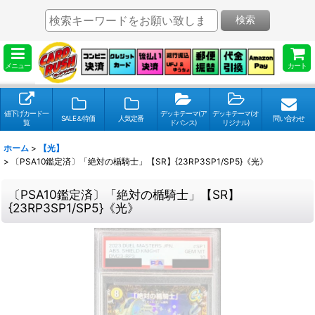
検索
メニュー
カート
値下げカード一
デッキテーマ(ア
デッキテーマ(オ
SALE＆特価
人気定番
問い合わせ
覧
ドバンス)
リジナル)
ホーム
>
【光】
>
〔PSA10鑑定済〕「絶対の楯騎士」【SR】{23RP3SP1/SP5}《光》
〔PSA10鑑定済〕「絶対の楯騎士」【SR】
{23RP3SP1/SP5}《光》