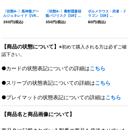
〔状態A-〕黒神龍グー
〔状態A-〕裏斬隠蒼頭
ボルメテウス・武者・ド
ルジェネレイド【VR】
龍バジリスク【SR】
ラゴン【SR】
{25EX3TD11/TD23}
{25EX3TD1/TD23}
{EX0126/80}《火》
350
円
(税込)
350
円
(税込)
80
円
(税込)
《闇》
《水》
【商品の状態について】
※初めて購入される方は必ずご確
認下さい。
●カードの状態表記についての詳細は
こちら
●スリーブの状態表記についての詳細は
こちら
●プレイマットの状態表記についての詳細は
こちら
【商品名と商品画像について】