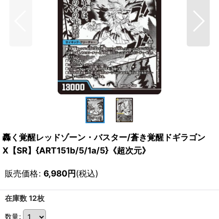
轟く覚醒レッドゾーン・バスター/蒼き覚醒ドギラゴン
X【SR】{ART151b/5/1a/5}《超次元》
販売価格
:
6,980
円
(税込)
在庫数 12枚
数量
: