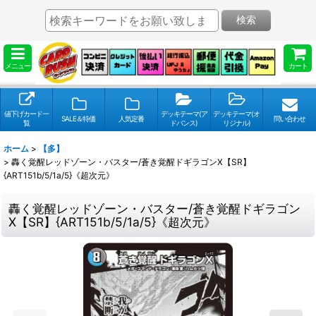
検索
メニュー
カート
値下げカード一
デッキテーマ(ア
デッキテーマ(オ
SALE＆特価
人気定番
問い合わせ
覧
ドバンス)
リジナル)
ホーム
>
【多】
>
轟く覚醒レッドゾーン・バスター/蒼き覚醒ドギラゴンX【SR】
{ART151b/5/1a/5}《超次元》
轟く覚醒レッドゾーン・バスター/蒼き覚醒ドギラゴン
X【SR】{ART151b/5/1a/5}《超次元》