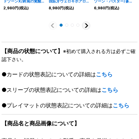
ドゾーンX/終焉の覚醒者
我臥牙ヴェロキボアロス
ゾーン・バスター/蒼き
レッドゾーンBSR【-】
【SR】
覚醒ドギラゴンX【SR】
2,980
円
(税込)
8,980
円
(税込)
6,980
円
(税込)
{ART161b/51a/5}《超
{ART152a/5/2b/5/2c/
{ART151b/5/1a/5}《超
次元》
5}《超次元》
次元》
【商品の状態について】
※初めて購入される方は必ずご確
認下さい。
●カードの状態表記についての詳細は
こちら
●スリーブの状態表記についての詳細は
こちら
●プレイマットの状態表記についての詳細は
こちら
【商品名と商品画像について】