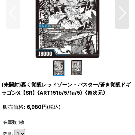
(未開封)轟く覚醒レッドゾーン・バスター/蒼き覚醒ドギ
ラゴンX【SR】{ART151b/5/1a/5}《超次元》
販売価格
:
6,980
円
(税込)
在庫数 1枚
数量
: