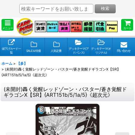
検索
メニュー
カート
値下げカード一
デッキテーマ(ア
デッキテーマ(オ
SALE＆特価
人気定番
問い合わせ
覧
ドバンス)
リジナル)
ホーム
>
【多】
>
(未開封)轟く覚醒レッドゾーン・バスター/蒼き覚醒ドギラゴンX【SR】
{ART151b/5/1a/5}《超次元》
(未開封)轟く覚醒レッドゾーン・バスター/蒼き覚醒ド
ギラゴンX【SR】{ART151b/5/1a/5}《超次元》