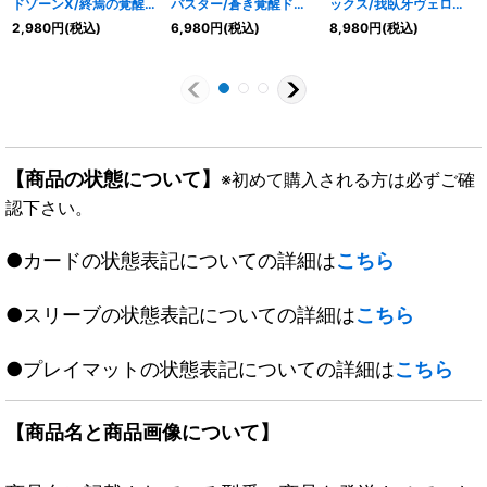
ドゾーンX/終焉の覚醒者
バスター/蒼き覚醒ドギ
ックス/我臥牙ヴェロキ
レッドゾーンBSR【-】
ラゴンX【SR】
ボアロス【SR】
2,980
円
(税込)
6,980
円
(税込)
8,980
円
(税込)
{ART161b/51a/5}《超
{ART151b/5/1a/5}《超
{ART152a/5/2b/5/2c/
次元》
次元》
5}《超次元》
【商品の状態について】
※初めて購入される方は必ずご確
認下さい。
●カードの状態表記についての詳細は
こちら
●スリーブの状態表記についての詳細は
こちら
●プレイマットの状態表記についての詳細は
こちら
【商品名と商品画像について】