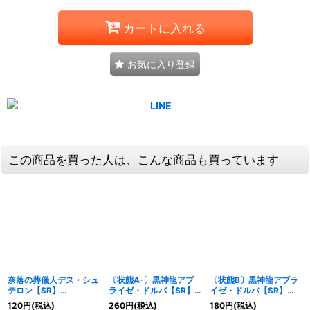
カートに入れる
お気に入り登録
この商品を買った人は、こんな商品も買っています
奈落の葬儀人デス・シュ
〔状態A-〕黒神龍アブ
〔状態B〕黒神龍アブラ
テロン【SR】
ライゼ・ドルバ【SR】
イゼ・ドルバ【SR】
{24RP2TR4/TR11}
{22EX2S3/S15}《闇》
{22EX2S3/S15}《闇》
120
円
(税込)
260
円
(税込)
180
円
(税込)