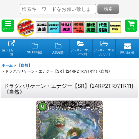
検索
メニュー
カート
値下げカード一
デッキテーマ(ア
デッキテーマ(オ
SALE＆特価
人気定番
問い合わせ
覧
ドバンス)
リジナル)
ホーム
>
【自然】
>
ドラグハリケーン・エナジー【SR】{24RP2TR7/TR11}《自然》
ドラグハリケーン・エナジー【SR】{24RP2TR7/TR11}
《自然》