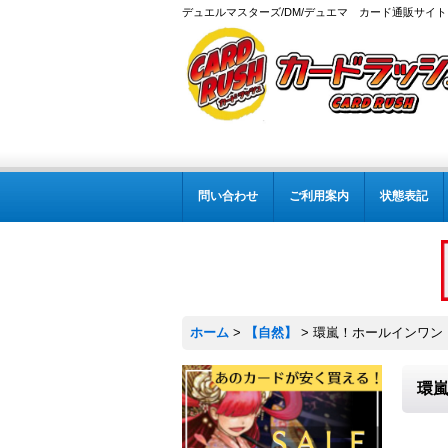
デュエルマスターズ/DM/デュエマ カード通販サイト
問い合わせ
ご利用案内
状態表記
ホーム
>
【自然】
>
環嵐！ホールインワン・ヘ
環嵐