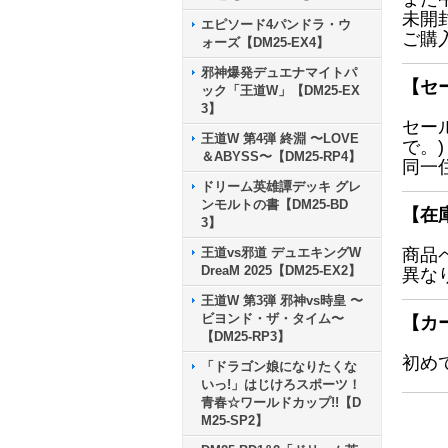
未開
エピソード4パンドラ・ウ
ご購
ォーズ【DM25-EX4】
邪神爆発デュエナマイトパ
【セ
ック「王道W」【DM25-EX
3】
セー
王道W 第4弾 終淵 〜LOVE
で。)
＆ABYSS〜【DM25-RP4】
同一
ドリーム英雄譚デッキ グレ
ンモルトの書【DM25-BD
【在
3】
王道vs邪道 デュエキングW
商品
DreaM 2025【DM25-EX2】
異な
王道W 第3弾 邪神vs時皇 〜
ビヨンド・ザ・タイム〜
【カ
【DM25-RP3】
初め
「ドラゴン娘になりたくな
いっ!」はじけろスポーツ！
青春☆ワールドカップ!!【D
M25-SP2】