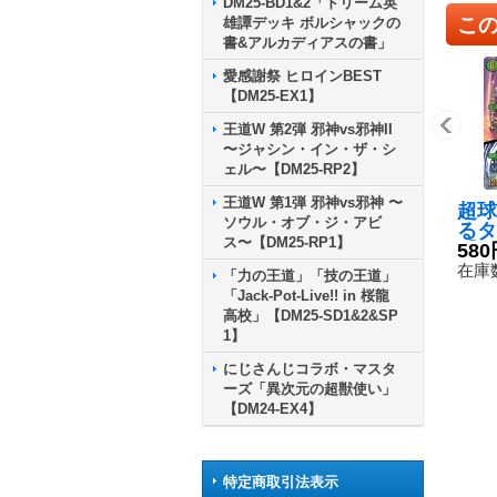
DM25-BD1&2「ドリーム英
こ
雄譚デッキ ボルシャックの
書&アルカディアスの書」
愛感謝祭 ヒロインBEST
【DM25-EX1】
王道W 第2弾 邪神vs邪神II
〜ジャシン・イン・ザ・シ
ェル〜【DM25-RP2】
王道W 第1弾 邪神vs邪神 〜
超球
ソウル・オブ・ジ・アビ
るタ
ス〜【DM25-RP1】
【S
580
XS7
在庫数
「力の王道」「技の王道」
然》
「Jack-Pot-Live!! in 桜龍
高校」【DM25-SD1&2&SP
1】
にじさんじコラボ・マスタ
ーズ「異次元の超獣使い」
【DM24-EX4】
特定商取引法表示