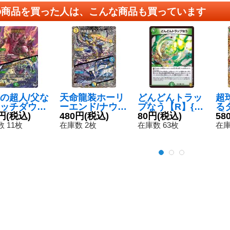
の商品を買った人は、こんな商品も買っています
の超人/父な
天命龍装ホーリ
どんどんトラッ
超
ッチダウン
ーエンド/ナウ・
プなう【R】{R
る
R】{23RP2
円
(税込)
オア・ネバー
480円
(税込)
P2021/95}《自
80円
(税込)
【S
58
/S8}《自
【SR】{24RP2
然》
7A
 11枚
在庫数 2枚
在庫数 63枚
在庫
TR9/TR11}
《多》