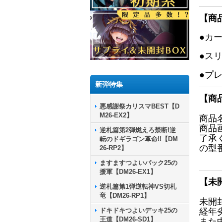
【商
●カ
●ス
●プ
新弾特集
【商
悪感謝祭カリスマBEST【D
M26-EX2】
商品
商品
逆札篇第2弾燃えろ禁断!逆
了承
転のドギラゴン革命!!【DM
の型
26-RP2】
ますますつよいパック25の
援軍【DM26-EX1】
【未
逆札篇第1弾逆転神VS切札
竜【DM26-RP1】
未開
ドキドキつよいデッキ25の
経年
王道【DM26-SD1】
また