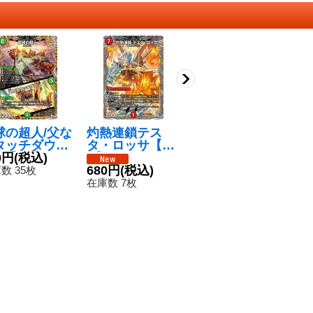
球の超人/父な
灼熱連鎖テス
〔状態A-〕氷柱
コ
タッチダウン
タ・ロッサ【S
と炎弧の決断
ピ
R】{23RP2
0円
(税込)
R】{24RP2TR5/
【VR】{23RP4
480円
(税込)
P
5
/20}《自然》
TR11}《火》
680円
(税込)
9A/20}《多》
数 35枚
在庫数 4枚
在
在庫数 7枚