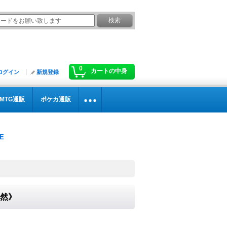
0
カートの中身
ログイン
新規登録
MTG通販
ポケカ通販
自然》