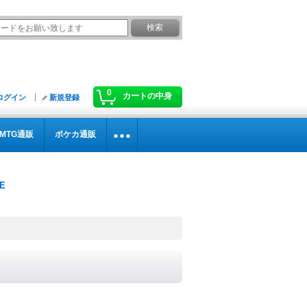
0
カートの中身
ログイン
新規登録
MTG通販
ポケカ通販