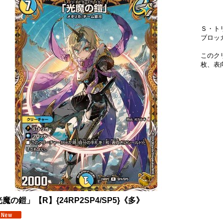
Ｓ・ト
ブロッ
このク
枚、表
魔の鎧」【R】{24RP2SP4/SP5}《多》