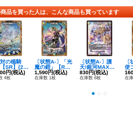
の商品を買った人は、こんな商品も買っています
対の楯騎
〔状態A-〕「光
〔状態A-〕護
〔
【SR】{23
魔の鎧」【R】
天!銀河MAX
使
SP1/SP5}
800円
(税込)
{24RP2SP4/SP
1,590円
(税込)
【R】{EX1422/
830円
(税込)
ゴ
16
》
5}《多》
110}《多》
R】
 4枚
在庫数 1枚
在庫数 8枚
在庫
秘