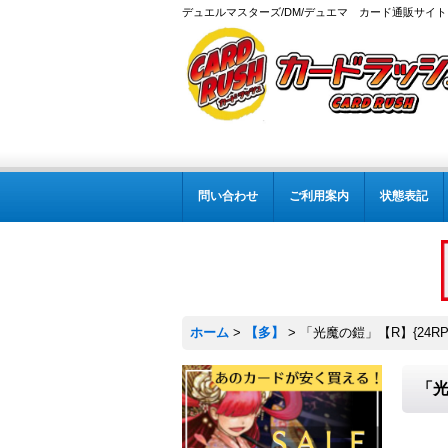
デュエルマスターズ/DM/デュエマ カード通販サイト
問い合わせ
ご利用案内
状態表記
ホーム
>
【多】
>
「光魔の鎧」【R】{24RP2
「光