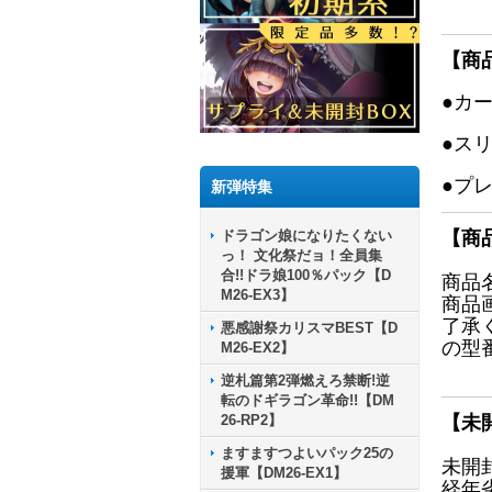
【商
●カ
●ス
●プ
新弾特集
ドラゴン娘になりたくない
【商
っ！ 文化祭だョ！全員集
合!!ドラ娘100％パック【D
商品
M26-EX3】
商品
了承
悪感謝祭カリスマBEST【D
の型
M26-EX2】
逆札篇第2弾燃えろ禁断!逆
転のドギラゴン革命!!【DM
26-RP2】
【未
ますますつよいパック25の
未開
援軍【DM26-EX1】
経年