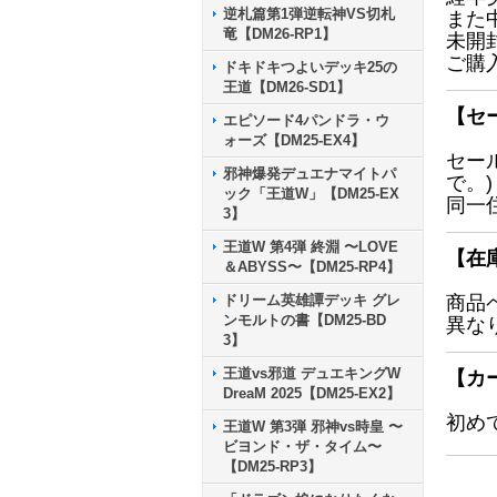
逆札篇第1弾逆転神VS切札
また
竜【DM26-RP1】
未開
ご購
ドキドキつよいデッキ25の
王道【DM26-SD1】
【セ
エピソード4パンドラ・ウ
ォーズ【DM25-EX4】
セー
邪神爆発デュエナマイトパ
で。)
ック「王道W」【DM25-EX
同一
3】
王道W 第4弾 終淵 〜LOVE
【在
＆ABYSS〜【DM25-RP4】
ドリーム英雄譚デッキ グレ
商品
ンモルトの書【DM25-BD
異な
3】
王道vs邪道 デュエキングW
【カ
DreaM 2025【DM25-EX2】
初め
王道W 第3弾 邪神vs時皇 〜
ビヨンド・ザ・タイム〜
【DM25-RP3】