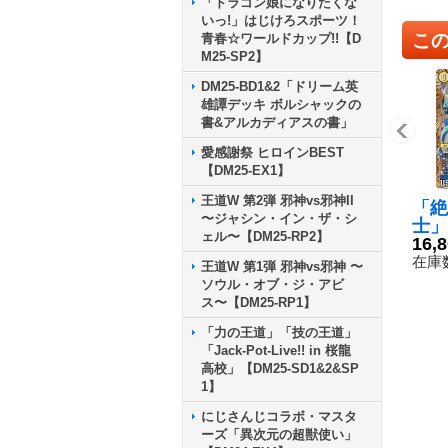
「ドラゴン娘になりたくな
いっ!」はじけろスポーツ！
こ
青春☆ワールドカップ!!【D
M25-SP2】
DM25-BD1&2「ドリーム英
雄譚デッキ ボルシャックの
書&アルカディアスの書」
愛感謝祭 ヒロインBEST
【DM25-EX1】
王道W 第2弾 邪神vs邪神II
「絶
〜ジャシン・イン・ザ・シ
士」
ェル〜【DM25-RP2】
RP3
16,
《光
在庫数
王道W 第1弾 邪神vs邪神 〜
ソウル・オブ・ジ・アビ
ス〜【DM25-RP1】
「力の王道」「技の王道」
「Jack-Pot-Live!! in 桜龍
高校」【DM25-SD1&2&SP
1】
にじさんじコラボ・マスタ
ーズ「異次元の超獣使い」