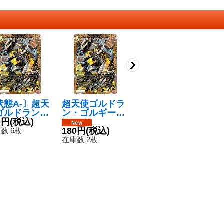
状態A-〕超天
超天使ゴルドラ
「蒼刀の輝将」
M
ゴルドラン・
ン・ゴルギーニ
【VR】{RP132/
ン
ルギーニ【O
0円
(税込)
【OR】{24RP3
95}《水》
380円
(税込)
R
{24RP3秘1/
秘1/秘24}《光》
180円
(税込)
《
1
数 6枚
在庫数 37枚
24}《光》
在庫数 2枚
在