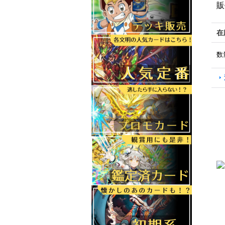
販
在
数