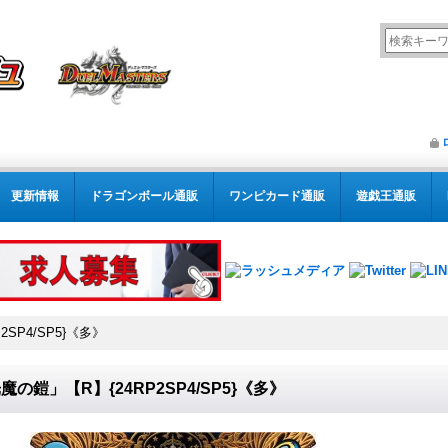
更新情報
ドラゴンボール通販
ワンピカード通販
遊戯王通販
SP4/SP5}《多》
魔の鎧」【R】{24RP2SP4/SP5}《多》